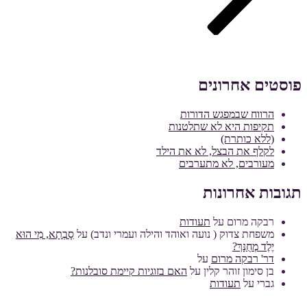
פוסטים אחרונים
הרווח שבמפגש הדורות
תקיפות היא לא שתלטנות
(ללא כותרת)
לקלף את הבצל, לא את הילד
מעורבים, לא מתערבים
תגובות אחרונות
רבקה מרום
על
תעודות
משפחת צדוק ( נועה ואוהד והילה ועמרי ונדב)
על
סָבְתָא, מִי הוּא
יֶלֶד מְחֻנָּךְ?
דר' רבקה מרום
על
בן סימון זוהר קלין
על
האם בזוגיות קיימת סובלנות?
גברי
על
תעודות