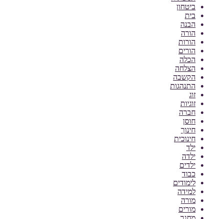
ביטחון
בית
הבנה
הורה
הורות
הורים
הכלה
הצלחה
הקשבה
התנהגות
זוג
זוגיות
חברה
חוסן
חינוך
חינוכית
ילד
ילדה
ילדים
כבוד
לימודים
למידה
מורה
מורים
מחנך