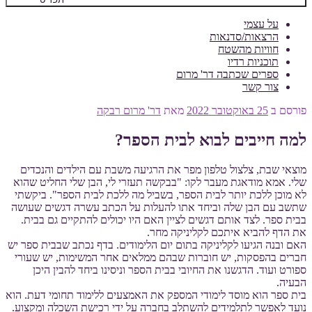
על עצמי
הרצאות/סדנאות
חוויות מהשטח
תוכניות רדיו
ספרים שכתבה דר' מרום
צור קשר
פורסם ב
25 באוקטובר 2022
מאת
דר' מרום רבקה
למה חייבים לבוא לבית הספר?
מוצאי שבת, צלצול טלפון מפר את הרגיעה משבת עם הילדים והנכדים
שלי. אמא מודאגת מעבר לקו: "בבקשה תעזרי לי, הבן שלי החליט שהוא
לא מוכן ללכת יותר לבית הספר, בשביל מה ללכת לבית הספר". ביקשתי
שתשב עם הבן שלה וביחד אתו להעלות על הכתב עשרה דגשים שעושה
בבית ספר. לצד אותם דגשים לציין האם היו יכולים להתקיים גם בבית.
את הדף להביא איתכם לקליניקה מחר.
האם ובנה הגיעו לקליניקה בתום יום הלימודים. בדף נכתב שבבית ספר יש
חברים בהפסקות, יש חוברות שבהם ממלאים אחר המשימות, יש שעורי
ספורט ועוד. הדגשנו את החיובי בבית הספר וניסינו ביחד להבין היכן
הבעיה.
בית ספר הוא מוסד לימודי המספק את האמצעים ללימוד תחומי דעת. הוא
נועד לאפשר לתלמידים להשתלב בחברה על ידי רכישת השכלה ומקצוע.