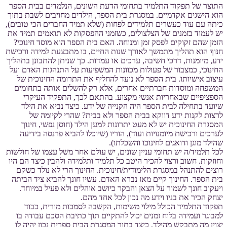
התוצר של תפקוד התלמיד בתחומי הדעת השונים, הנלמדים בבית הספר
הוא הישגים אקדמיים. במסגרת בית הספר, הילדים מחויבים לשבת בתוך
כיתה עם עוד כעשרים תלמידים לפחות (שלא תמיד החברים הכי טובים),
יש לעמוד בזמנים של הצלצולים, כשזמני ההפסקות לא תואמים תמיד את
הזמן שהם זקוקים לפסק זמן ומנוחה. האם בית הספר הוא מוסד חינוכי?
חִנּוּךְ הוא תהליך מתמשך לאורך שנות החיים, בו מתבצעת למידה ורכישת
ידע, מיומנות, דרכי חשיבה, ערכים או עמדות. כך שניתן להתבונן בתהליך
החינוכי, כמצבור של פעולות מכוונות המשפיעות על התנהגות האדם ועל
עיצוב אישיותו. בית הספר לא נועד להחליף את התרומה החינוכית של
המשפחה ומוסדות חברתיים אחרים, אלא רק להשלים אותה בתחומים
הספציפיים שבאחריות אנשי מקצוע. בהתאם לכך, התפקיד העיקרי
שיועד בתחילה לבית הספר היה הקנייה של ידע. כיצד נביא את הילד
לרצות לקנות ידע דווקא בבית הספר ולא בבית? שהרי לקיומה של
המסגרת החינוכית יש לא מעט יתרונות למען הילד (חוסן נפשי, חינוך
לערכים ורכישת מיומנויות ועוד), הוריו (שיוכלו להביא פרנסה בידיעה
שהילד מוגן ודואגים לחינוכו והשכלתו).
לכל תלמיד/ה יש תחומי עניין שונים, יש עולם אחר משל עצמו של חולשות
וחוזקות. חשוב ורצוי להכיר היטב כל תלמיד ותלמידה ולהבין כיצד הם היו
רוצים להתנהל במסגרת הלימודית/חינוכית. החינוך הרי לא נולד כשקם
בית הספר. החינוך קיים מאז נברא האדם. עשיו חונך להביא ציד הביתה
ויעקוב חונך לשמור על הצאן והבקר כיושב אוהלים ולא פעיל במיוחד.
יצחק הכיר את בניו וידע מה נכון לכל אחד מהם.
תפקוד התלמיד הכולל מילוי משימות, הקשבה לסמכות מורית, כבוד
למבוגר ועמידה בלוח זמנים יכול להתקיים תוך כתיבת הסכם עבודה בו
יצוין מה מתבקש מהילד, כיצד בתוך המסגרת הבית ספרית נכון יהיה לו