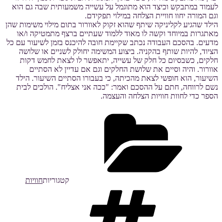
לעמוד במתבקש וכיצד הוא מתוגמל על עשייה משמעותית שבה גם הוא
וגם המורה יחוו חוויית הצלחה במילוי תפקידם.
הילד שהגיע לקליניקה שיתף שהוא זקוק לאוורור בתום מילוי משימות שהן
מאתגרות במיוחד וקשה לו מאוד ללמוד שעתיים ברצף מתמטיקה ו/או
מדעים. בהסכם העבודה נכתב שקיימת חובה להיכנס בזמן לשיעור עם כל
הציוד, להיות שותף בהקניה. ביצוע המשימה יחולק לשניים או שלושה
חלקים, כשבסיום כל חלק של עשייה, יתאפשר לו לצאת לחמש דקות
אוורור. והיה וסיים את שלושת החלקים וגם אם עדיין לא הסתיים
השיעור, הוא חופשי לצאת מהכיתה, כי בעבורו הסתיים השיעור. הילד
נשם לרווחה, חתם על ההסכם ואמר: "ככה אני אצליח". הולכים לבית
הספר כדי לחוות חוויות הצלחה והעצמה.
קטגוריות
חוויות