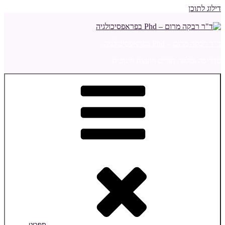
דילוג לתוכן
ד"ר רבקה מרום – Phd בפראפסיכולגיה
מדריכה ומלווה הורים ויועצת חינוכית
תפריט