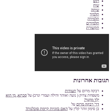
רגש
שיח
שיחה
תלמיד
תלמידה
תלמידים
תקשורת
תגובות אחרונות
רבקה מרום
על
תעודות
משפחת צדוק ( נועה ואוהד והילה ועמרי ונדב)
על
סָבְתָא, מִי הוּא
יֶלֶד מְחֻנָּךְ?
דר' רבקה מרום
על
בן סימון זוהר קלין
על
האם בזוגיות קיימת סובלנות?