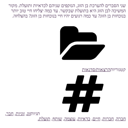
שני הסברים להערכת בן הזוג, הנזקפים שניהם לכדאיות ותועלת. מקור
המשיכה לבן הזוג היא בתועלת שבקשר. עד כמה יצליחו חיי טוב יותר
בנוכחות בן הזוג? עד כמה רגועים יהיו חיי בנוכחות בן הזוג? בהצלחה.
קטגוריות
הרצאות/סדנאות
תגיות
זוג
,
זוגיות
,
חבר
,
חברה
,
חברות
,
חיים
,
כדאיות
,
עוצמה
,
שותף
,
תועלת.