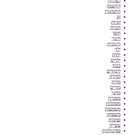
הצלחה
הקשבה
התנהגות
זוג
זוגיות
חברה
חוסן
חינוך
חינוכית
ילד
ילדה
ילדים
כבוד
לימודים
למידה
מורה
מורים
מחנך
מסגרת
מסוגלות
משמעות
משפחה
סמכות
עשייה
פסיכולוגיה