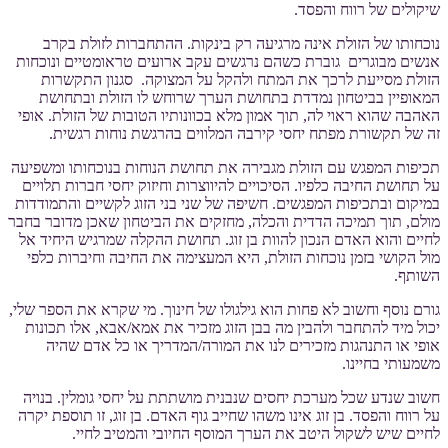
שיקולים של רווח והפסד.
נוכחותו של הזולת אינה מרגיעה רק בינקות. ההתחברות לזולת בקרב
אנשים מבוגרים גוברת כשהם נרגשים עקב ארועים טראומטיים ונוכחות
הזולת מסייעת לרכך את המתח ולהקל על המצוקה. סגנון התקשרות
המאופיין בביטחון נמדדת בתחושת הערך שרוחש לו הזולת ובתחושת
האהבה שהוא ראוי לה, תוך אמון מלא בכוונותיו הטובות של הזולת. אופי
זה של תקשורת מפתח יחסי קירבה המלווים בהרגשת נוחות רגשית.
תכיפות המפגש עם הזולת מגבירה את תחושת הנוחות בנוכחותו ומשפיעה
על תחושת החיבה כלפיו. הסיכויים להיווצרות וחיזוק יחסי חברות תלויים
במיקום ובתכיפות המפגשים. חשיפה של שני בני הזוג לקשיים והתמודדות
מולם, תוך תמיכה הדדית והכלה, מחזקים את הביטחון שאכן מדובר בחבר
לחיים והוא האדם הנכון להוות בן זוג. תחושת ההקלה שמרגיש היחיד אל
מול הקושי בזמן נוכחות הזולת, היא המעצימה את החיבה וחיברות כלפי
השותף.
גורם נוסף וחשוב לא פחות הוא גילגולו של חינוך. מי שקרא את הספר שלי,
יכול מיד להתחבר ולהבין מה בבן הזוג מזכיר את אמא/אבא, אלו תכונות
אופי או התנהגות מזכירים לנו את המורה/המדריך או כל אדם שהיה
משמעותי בחיינו.
חשוב שנדע שכל מערכת יחסים שנבנית מושתתת על יחסי גומלין. בנויה
על רווח והפסד. בן זוג אינו משהו שחייב גוף האדם. בן זוג, זו תוספת יקרה
לחיים שיש לשקול היטב את הערך המוסף החיובי והמטיב לחיי.