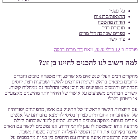
על עצמי
הרצאות/סדנאות
חוויות מהשטח
תוכניות רדיו
ספרים שכתבה דר' מרום
צור קשר
פורסם ב
12 ביולי 2020
מאת
דר' מרום רבקה
למה חשוב לנו להכניס לחיינו בן זוג?
מחקרים רבים העלו שנשואים מאושרים, חיי משפחה טובים וחברים
קרובים נמצאים בראש רשימת הגורמים לאושר ושביעות רצון. יחסים
חברתיים ותומכים משפיעים על חוסן נפשי והחלמה גם ממחלות קשות.
קשרים חברתיים משפיעים על אושרו של היחיד יותר מהישגים מקצועיים
או ביטחון כלכלי.
עם היווצרות הקשר הראשוני של התינוק עם אימו, מתפתחים יסודותיה
של ההתחברות החברתית, כצורך בסיסי להימצא בחברתם של אנשים
אחרים בעתות מצוקה ומצבים חדשים. התינוק לומד שנוכחות הזולת
מרגיעה אותו ומשמשת לו עוגן להתמודדות. אנו נמשכים לקשר עם האדם
שיוצר בקירבנו את החוסן הנפשי להצלחה ותמיכה בשעות משבר.
המשיכה הרומנטית איננה עיוורת וגם היחסים בין בני זוג מתבססים על