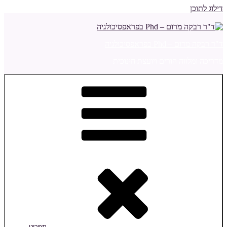
דילוג לתוכן
ד"ר רבקה מרום – Phd בפראפסיכולגיה
מדריכה ומלווה הורים ויועצת חינוכית
תפריט