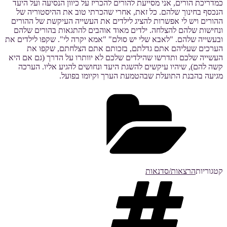
כמדריכת הורים, אני מסייעת להורים להכריז על כיוון הנסיעה ועל היעד
הנכסף בחינוך שלהם. כל זאת, אחרי שהכרתי טוב את ההיסטוריה של
ההורים ויש לי אפשרות להציג לילדים את העשייה העיקשת של ההורים
ונחישות שלהם להצלחה. ילדים מאוד אוהבים להתגאות בהורים שלהם
ובעשייה שלהם. "לאבא שלי יש סולם" "אמא יקרה לי". שקפו לילדים את
הערכים שעליהם אתם גדלתם, בזכותם אתם הצלחתם, שקפו את
העשייה שלכם ותדרשו שהילדים שלכם לא יוותרו על הדרך (גם אם היא
קשה להם), שיהיו עיקשים להשגת היעד ונחושים להגיע אליו. הערכה
מגיעה בהבנת התועלת שבהטמעת הערך וקיומו בפועל.
קטגוריות
הרצאות/סדנאות