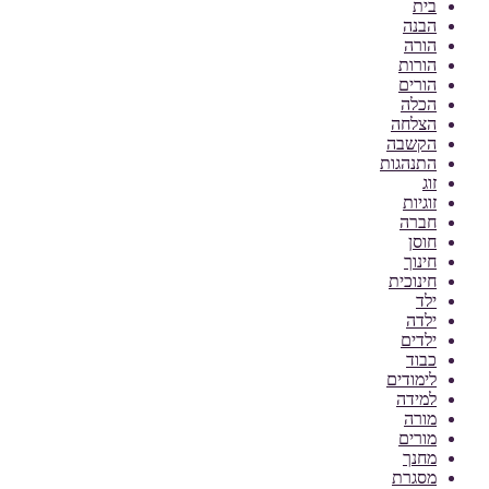
בית
הבנה
הורה
הורות
הורים
הכלה
הצלחה
הקשבה
התנהגות
זוג
זוגיות
חברה
חוסן
חינוך
חינוכית
ילד
ילדה
ילדים
כבוד
לימודים
למידה
מורה
מורים
מחנך
מסגרת