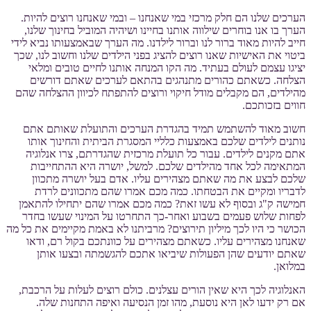
הערכים שלנו הם חלק מרכזי במי שאנחנו – ובמי שאנחנו רוצים להיות.
הערך בו אנו בוחרים שילווה אותנו בחיינו ושיהיה המוביל בחינוך שלנו,
חייב להיות מאוד ברור לנו וברור לילדנו. מה הערך שבאמצעותו נביא לידי
ביטוי את האישיות שאנו רוצים להציג בפני הילדים שלנו וחשוב לנו, שכך
יציגו עצמם לעולם בעתיד. מה הקו המנחה אותנו לחיים טובים ומלאי
הצלחה. כשאתם כהורים מתנהגים בהתאם לערכים שאתם דורשים
מהילדים, הם מקבלים מודל חיקוי ורוצים להתפתח לכיוון ההצלחה שהם
חווים בזכותכם.
חשוב מאוד להשתמש תמיד בהגדרת הערכים והתועלת שאותם אתם
נותנים לילדים שלכם באמצעות כלליי המסגרת הביתית והחינוך אותו
אתם מקנים לילדים. עבור כל תועלת מרכזית שהגדרתם, צרו אנלוגיה
המתאימה לכל אחד מהילדים שלכם. למשל, יושרה היא ההתחייבות
שלכם לבצע את מה שאתם מצהירים עליו. אדם בעל יושרה מתכוון
לדבריו ומקיים את הבטחתו. כמה מכם אמרו שהם מתכוונים לרדת
חמישה ק"ג ובסוף לא עשו זאת? כמה מכם אמרו שהם יתחילו להתאמן
לפחות שלוש פעמים בשבוע ואחר-כך התחרטו על המינוי שעשו בחדר
הכושר כי היו לכך מיליון תירוצים? מרביתנו לא באמת מקיימים את כל מה
שאנחנו מצהירים עליו. כשאתם מצהירים על כוונתכם בקול רם, ודאו
שאתם יודעים שהן הפעולות שיביאו אתכם להגשמתה ובצעו אותן
במלואן.
האנלוגיה לכך היא שאין הורים עצלנים. כולם רוצים לעלות על הרכבת,
אם רק ידעו לאן היא נוסעת, מהו זמן הנסיעה ואיפה התחנות שלה.