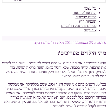
על עצמי
הרצאות/סדנאות
חוויות מהשטח
תוכניות רדיו
ספרים שכתבה דר' מרום
צור קשר
פורסם ב
23 בספטמבר 2024
מאת
דר' מרום רבקה
מתי הילדים מעריכים?
הגיעה לקליניקה אם חד הורית. שיתפה בחיים לא קלים. עושה הכל לפרנס
את ארבעת ילדיה בכבוד. שלא יחסר כלום. תזונה בריאה ומזינה, בגד
ללבוש, חינוך פורמלי ואפילו בלתי פורמלי, חוגים ובאותה נשימה מוסיפה
"הם לא מעריכים כלום, למה?"
בכל 36 השנים בהם אני אשת חינוך וכ20 שנים בקליניקה אני מבקשת
מכם ההורים להיות נחושים, עקביים ומתמידים בערך עליון שלכם בחינוך.
תחיו בתוך סרט. שחקו את התפקיד שאתם רוצים לעצמכם. אם תאמינו
בצדקת דרככם בכל לבבכם, ואם תשקיעו את מלוא האנרגיה בצורה
שיטתית וסדורה, המציאות תתיישר בהתאם אליכם. אז, איך עושים זאת
בכוונה לקבל הערכה לעשייה ולנתינה?