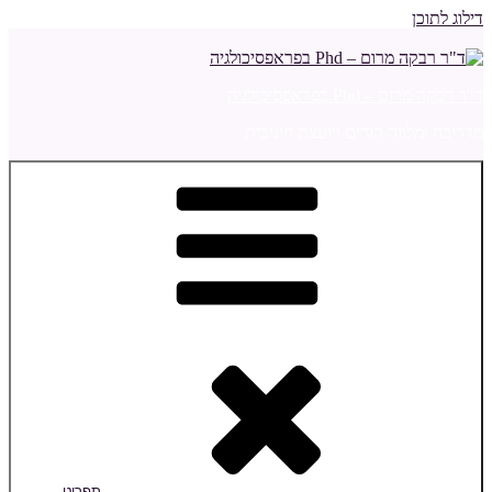
דילוג לתוכן
ד"ר רבקה מרום – Phd בפראפסיכולגיה
מדריכה ומלווה הורים ויועצת חינוכית
תפריט