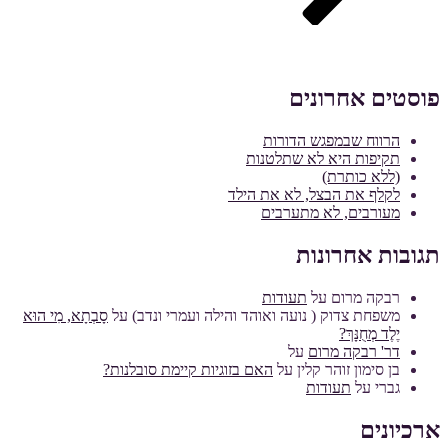
פוסטים אחרונים
הרווח שבמפגש הדורות
תקיפות היא לא שתלטנות
(ללא כותרת)
לקלף את הבצל, לא את הילד
מעורבים, לא מתערבים
תגובות אחרונות
רבקה מרום
על
תעודות
משפחת צדוק ( נועה ואוהד והילה ועמרי ונדב)
על
סָבְתָא, מִי הוּא
יֶלֶד מְחֻנָּךְ?
דר' רבקה מרום
על
בן סימון זוהר קלין
על
האם בזוגיות קיימת סובלנות?
גברי
על
תעודות
ארכיונים