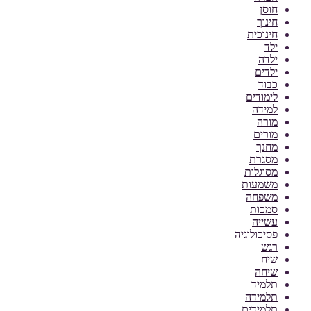
חוסן
חינוך
חינוכית
ילד
ילדה
ילדים
כבוד
לימודים
למידה
מורה
מורים
מחנך
מסגרת
מסוגלות
משמעות
משפחה
סמכות
עשייה
פסיכולוגיה
רגש
שיח
שיחה
תלמיד
תלמידה
תלמידים