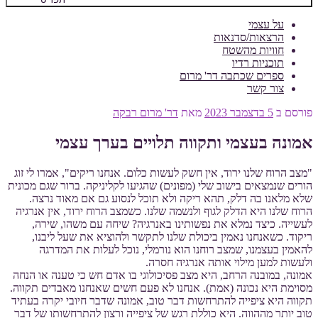
על עצמי
הרצאות/סדנאות
חוויות מהשטח
תוכניות רדיו
ספרים שכתבה דר' מרום
צור קשר
פורסם ב
5 בדצמבר 2023
מאת
דר' מרום רבקה
אמונה בעצמי ותקווה תלויים בערך עצמי
"מצב הרוח שלנו ירוד, אין חשק לעשות כלום. אנחנו ריקים", אמרו לי זוג
הורים שנמצאים בישוב שלי (מפונים) שהגיעו לקליניקה. ברור שגם מכונית
שלא מלאנו בה דלק, תהא ריקה ולא תוכל לנסוע גם אם מאוד נרצה.
הרוח שלנו היא הדלק לגוף ולנשמה שלנו. כשמצב הרוח ירוד, אין אנרגיה
לעשייה. כיצד נמלא את נפשותינו באנרגיה? שיחה עם משהו, שירה,
ריקוד. כשאנחנו נאמין ביכולת שלנו לתקשר ולהוציא את שעל ליבנו,
להאמין בעצמנו, שמצב רוחנו הוא נורמלי, נוכל לעלות את המדרגה
ולעשות למען מילוי אותה אנרגיה חסרה.
אמונה, במובנה הרחב, היא מצב פסיכולוגי בו אדם חש כי טענה או הנחה
מסוימת היא נכונה (אמת). אנחנו לא פעם חשים שאנחנו מאבדים תקווה.
תקווה היא ציפייה להתרחשות דבר טוב, אמונה שדבר חיובי יקרה בעתיד
טוב יותר מההווה. היא כוללת רגש של ציפייה ורצון להתרחשותו של דבר