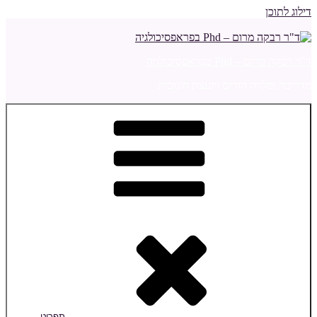
דילוג לתוכן
ד"ר רבקה מרום – Phd בפראפסיכולגיה
מדריכה ומלווה הורים ויועצת חינוכית
תפריט