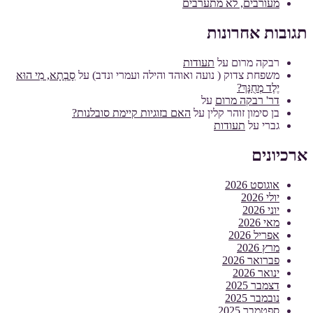
מעורבים, לא מתערבים
תגובות אחרונות
רבקה מרום
על
תעודות
משפחת צדוק ( נועה ואוהד והילה ועמרי ונדב)
על
סָבְתָא, מִי הוּא
יֶלֶד מְחֻנָּךְ?
דר' רבקה מרום
על
בן סימון זוהר קלין
על
האם בזוגיות קיימת סובלנות?
גברי
על
תעודות
ארכיונים
אוגוסט 2026
יולי 2026
יוני 2026
מאי 2026
אפריל 2026
מרץ 2026
פברואר 2026
ינואר 2026
דצמבר 2025
נובמבר 2025
ספטמבר 2025