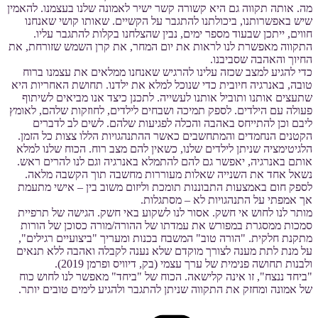
מה. אותה תקווה גם היא קשורה קשר ישיר לאמונה שלנו בעצמנו. להאמין
שיש באפשרותנו, ביכולתנו להתגבר על הקשיים. שאותו קושי שאנחנו
חווים, ייתכן שבעוד מספר ימים, נבין שהצלחנו בקלות להתגבר עליו.
התקווה מאפשרת לנו לראות את יום המחר, את קרן השמש שזורחת, את
החיוך והאהבה שסביבנו.
כדי להגיע למצב שכזה עלינו להרגיש שאנחנו ממלאים את עצמנו ברוח
טובה, באנרגיה חיובית כדי שנוכל למלא את ילדנו. תחושת האחריות היא
שתעצים אותנו ותוביל אותנו לעשייה. לתכנן כיצד אנו מביאים לשיתוף
פעולה עם הילדים. לספק תמיכה ושבחים לילדים, לחוזקות שלהם, לאומץ
ליבם וכן להתייחס באהבה והכלה לפגיעות שלהם. לשים לב לדברים
הקטנים הנחמדים והמתחשבים כאשר ההתנהגויות הללו צצות כל הזמן.
הלגיטימציה שניתן לילדים שלנו, כשאין להם מצב רוח. הכוח שלנו למלא
אותם באנרגיה, יאפשר גם להם להתמלא באנרגיה וגם לנו להרים ראש.
נשאל אחד את השנייה שאלות מעוררות מחשבה תוך הקשבה מלאה.
לספק חום באמצעות התבוננות תומכת וליזום משוב בין – אישי מתעמת
אך אמפתי על התנהגויות לא – מסתגלות.
מותר לנו לחוש אי חשק. אסור לנו לשקוע באי חשק. הגישה של תרפיית
סמכות ממסגרת במפורש את עמדתו של ההורה/מורה כסוכן של הורות
מתקנת חלקית. "הורה טוב" המשבח בכנות ומעריך "ביצועיים רגילים",
על מנת לתת מענה לצורך מוקדם שלא נענה לקבלה ואהבה ללא תנאים
ולבנות תחושה פנימית של ערך עצמי (בק, דיוויס ופרמן 2019).
"ביחד ננצח", זו אינה קלישאה. הכוח של "ביחד" מאפשר לנו לחוש כוח
של אמונה ומחזק את התקווה שניתן להתגבר ולהגיע לימים טובים יותר.