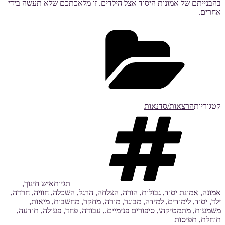
בהבנייתם של אמונות היסוד אצל הילדים. זו מלאכתכם שלא תעשה בידי
אחרים.
קטגוריות
הרצאות/סדנאות
תגיות
איש חינוך
,
אמונה
,
אמונת יסוד
,
גבולות
,
הורה
,
הצלחה
,
הרגל
,
השכלה
,
חוויה
,
חרדה
,
ילד
,
יסוד
,
לימודים
,
למידה
,
מבוגר
,
מורה
,
מחקר
,
מחשבות
,
מיאות
,
משמעות
,
מתמטיקה\
,
סיפורים פנימיים.
,
עבודה
,
פחד
,
פעולה
,
תודעה
,
תוחלת
,
תפיסות