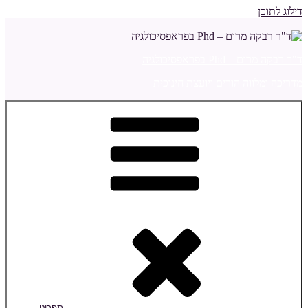
דילוג לתוכן
ד"ר רבקה מרום – Phd בפראפסיכולגיה
מדריכה ומלווה הורים ויועצת חינוכית
תפריט