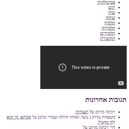
פסיכולוגיה
רגש
שיח
שיחה
תלמיד
תלמידה
תלמידים
תקשורת
תגובות אחרונות
רבקה מרום
על
תעודות
משפחת צדוק ( נועה ואוהד והילה ועמרי ונדב)
על
סָבְתָא, מִי הוּא
יֶלֶד מְחֻנָּךְ?
דר' רבקה מרום
על