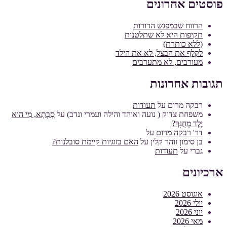
פוסטים אחרונים
הרווח שבמפגש הדורות
תקיפות היא לא שתלטנות
(ללא כותרת)
לקלף את הבצל, לא את הילד
מעורבים, לא מתערבים
תגובות אחרונות
רבקה מרום
על
תעודות
משפחת צדוק ( נועה ואוהד והילה ועמרי ונדב)
על
סָבְתָא, מִי הוּא
יֶלֶד מְחֻנָּךְ?
דר' רבקה מרום
על
בן סימון זוהר קלין
על
האם בזוגיות קיימת סובלנות?
גברי
על
תעודות
ארכיונים
אוגוסט 2026
יולי 2026
יוני 2026
מאי 2026