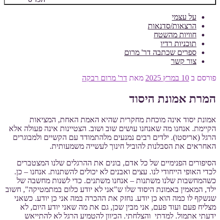
על עצמי
הרצאות/סדנאות
חוויות מהשטח
תוכניות רדיו
ספרים שכתבה דר' מרום
צור קשר
פורסם ב
10 במרץ 2025
מאת
דר' מרום רבקה
המרת אמונת היסוד
אמונת יסוד אינה מוכחת מחקרית שהיא האמת האחת, המציאות
הקיימת. אנחנו מה שאנחנו עושים שוב ושוב. הצטיינות אינה פעולה אלא
הרגל (אריסטו). ילדים רבים נמנעים מלהתמודד עם הקשיים ולמבוגרים
האחראים את הסבלנות להוביל חינוך לעשייה משמעותית.
הסיפורים הפנימיים של כל אדם, בונים את ההרגלים שלנו המצטברים
לכדי האופי הייחודי לנו. עצים ואבנים לא יכולים להשתנות. אנחנו – כן.
כשהמחשבות שלנו משתנות – אנחנו משתנים. כדי לשנות מחשבה של
ילד, המאמין באמונת היסוד שלו ש"אני לא יודע כלום במתמטיקה", חשוב
שנשקף לו כמה הוא כן יודע. נחזק את ההכרה במה אני כן יודע. כשאני
מצליח פעם ועוד פעם, אני מבין שכן, גם את מה שאני יודע היום, לא
ידעתי אתמול. למדתי והצלחתי. הכיוון להטמיע הרגל לא להתייאש