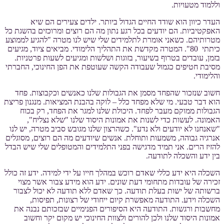
וללמוד מטעויות.
העדר כיוון הוא שודד החיים הגדול ביותר. ילדים צעירים הם שיא
האפקטיביות. הם יודעים בכל רגע נתון מה הם רוצים ומרוכזים בהשגת כל
מטרותיהם. כשאני אומרת לתלמידים שלי שיש לנו מטרה "להגיע לממוצע
כיתתי 80". המטרה מקדשת את התהליך הלימודי. מביאים ציוד, מגיעים
בזמן, עובדים בטרוף בשיעור, בזוגות ושלשות ומגיעים לשעות פרטניות.
מסיבת חטיפים כגמול שעבודה הקשה שעוטפת את הפן החינוכי, החברתי
והלימודי.
חשוב שנזכור שהפחד מסמן את הגבולות שלנו כאנשים וכקבוצות. פחד
הוא דבר טבעי. מי שלא מפחד כלל – לוקה בהבנת המציאות. מנגנון פריצת
הגבולות ממוקם מעבר לפחד. היכולת שלנו למגר את הפחד, רק בכוח
האמונה. לעשות כדי לשנות את אמונות היסוד שלנו "שלא נצליח",
"שאנחנו לא יודעים ולא נדע". כשהרצון שלנו מגובש סביב מטרה, יש לנו
אנרגיה גבוהה, משמעות ותוחלת. אנשים שיודעים מה הם רוצים, מסוגלים
להזיז הרים. אני תמיד מדגישה בפני התלמידים והמטופלים שלי שיש הבדל
בין ידע והשכלה לתודעה.
השכלה היא ידע כללי שאדם רוכש במהלך חייו על ידי למידה. ידע זה כולל
זכירה של עובדות מתחומי דעת שונים. ידע הוא מידע צבור אשר מצוי
ברשותה של ישות בעלת תודעה. כך שאדם ללא תודעה לא יכול לצבור
השכלה וידע. התודעה מאפשרת קיום ייחודי של רצונות, תפיסות,
מחשבות ורגשות. התודעה היא הסיפורים הפנימיים שבזכותם נבנה את
אמונות היסוד שלנו ולכן להורים ולצוות החינוכי יש מקום יקר וחשוב