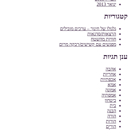
ינואר 2013
קטגוריות
גלגולו של חינוך – ערכים מובילים
הרצאות/סדנאות
חוויות מהשטח
מפגשים עם קשישים/רבקה מרום
ענן תגיות
אהבה
אחריות
אכפתיות
אמא
אמונה
אמפתיה
ביטחון
בית
הבנה
הורה
הורות
הורים