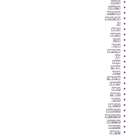
הכלה
הצלחה
הקשבה
התנהגות
זוג
זוגיות
חברה
חוסן
חינוך
חינוכית
ילד
ילדה
ילדים
כבוד
לימודים
למידה
מורה
מורים
מחנך
מסגרת
מסוגלות
משמעות
משפחה
סמכות
עשייה