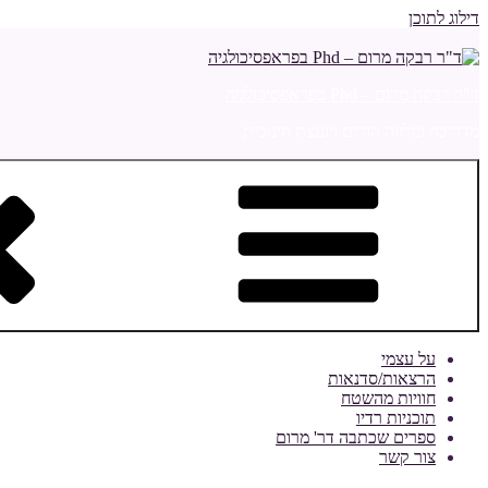
דילוג לתוכן
ד"ר רבקה מרום – Phd בפראפסיכולגיה
מדריכה ומלווה הורים ויועצת חינוכית
על עצמי
הרצאות/סדנאות
חוויות מהשטח
תוכניות רדיו
ספרים שכתבה דר' מרום
צור קשר