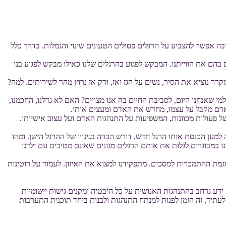
בה אפשר להצביע על הרגלים פסולים הטעונים שינוי והגמלות. בדרך כלל
בהם את הווייתנו. המבקש לפגוע בהרגלים שלנו כאילו מבקש לפגוע בנו
רר נוציא את הסיר, נשים על הגז ואז, ורק אז נרוץ מהר לשירותים. למה?
י שאנחנו היום, לסביבת החיים בה אנו מצויים? האם לא גדלנו, החכמנו,
שאדם מקבל על עצמו, מחדש את האדם ומעצים אותו.
של פעולות מכוונות, המשפיעות על התנהגות האדם ועל עצוב אישיותו.
למען הכנסת אותו הרגל חדש, דורש הכרה בגינויו של ההרגל הישן. ומהו
דנו כמבוגרים לגלות את אותם הרגלים מגונים שאינם מטיבים עם ילדנו
וגמת ההתמכרות למסכים. מתפקידנו למצוא את האיזון. לעמוד על רוטינות
דע נרחב בהתנהגות האנושית על כל היבטיה ומקנים גישות יישומיות
לעתיד, זה הזמן לפנות למנתח התנהגות ולבנות ביחד תוכנית התערבות