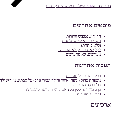
הפוסט הבא
הבא
השלכות מגילגולים קודמים
פוסטים אחרונים
הרווח שבמפגש הדורות
תקיפות היא לא שתלטנות
(ללא כותרת)
לקלף את הבצל, לא את הילד
מעורבים, לא מתערבים
תגובות אחרונות
רבקה מרום
על
תעודות
משפחת צדוק ( נועה ואוהד והילה ועמרי ונדב)
על
סָבְתָא, מִי הוּא יֶלֶד מ
דר' רבקה מרום
על
בן סימון זוהר קלין
על
האם בזוגיות קיימת סובלנות?
גברי
על
תעודות
ארכיונים