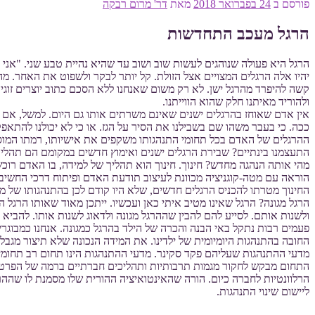
פורסם ב
24 בפברואר 2018
מאת
דר' מרום רבקה
הרגל מעכב התחדשות
הרגל היא פעולה שנוהגים לעשות שוב ושוב עד שהיא נהיית טבע שני. "אני 
יהיו אלה הרגלים המצויים אצל הזולת. קל יותר לבקר ולשפוט את האחר. מה 
קשה להיפרד מהרגל ישן. לא רק משום שאנחנו ללא הסכם כתוב יוצרים זוגיו
ולהוריד מאיתנו חלק שהוא הווייתנו.
אין אדם שאוחז בהרגלים ישנים שאינם משרתים אותו גם היום. למשל, אם נהג
ככה. כי בעבר משהו שם בשבילנו את הסיר על הגז. או כי לא יכולנו להתאפק
ההרגלים של האדם בכל תחומי התנהגותו משקפים את אישיותו, רמתו המוסרית,
התעצמנו בינתיים? שבירת הרגלים ישנים ואימוץ חדשים במקומם הם תהלי
מהי אותה הנהגה מחדש? חינוך. חינוך הוא תהליך של למידה, בו האדם רוכש 
הוראה עם מטה-קוגניציה מכוונת לעיצוב תודעת האדם ופיתוח דרכי החשיבה
החינוך מטרתו להכניס הרגלים חדשים, שלא היו קודם לכן בהתנהגותו של מי 
הרגל מגונה? הרגל שאינו מטיב איתי כאן ועכשיו. ייתכן מאוד שאותו הרגל ה
ולשנות אותם. לסייע להם להבין שההרגל מגונה ולדאוג לשנות אותו. להביא 
פעמים רבות נתקל באי הבנה והכרה של הילד בהרגל כמגונה. אנחנו כמבוגרי
החובה בהתנהגות היומיומית של ילדינו. את המידה הנכונה שלא תיצור מגבל
מדעי ההתנהגות שעליהם פקד סקינר. מדעי ההתנהגות הינו תחום רב תחומי המכ
התחום מבקש לחקור מגמות תרבותיות ותהליכים חברתיים ברמה של הפרט, הח
הרלוונטיות לחברה כיום. הורה שהאינטואיציה ההורית שלו מסמנת לו שההרגל
ליישום שינוי התנהגות.