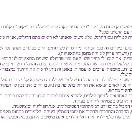
מעשן רק מכוח ההרגל." "בית הספר הקנה לו הרגל של סדר וניקיון." בקלות ר
עם הרגלינו שלנו?
ת קטולית עם ההרגל, אלא משום שאנחנו לא רואים בהם הרגלים, אנו רואים 
נו כילדים להיכנס הביתה ומיד לרוץ לשירותים. היום כבוגרים אנחנו נלך למק
 (השריר עדיין לא היה מיומן בהתאפקות).
 את הנכון לו בחייו שלו. האם נכון שהרגלנו הישנים מתאימים לנו היום? למ
ך של עליית מדרגה, של התקדמות אישית. הנהגה טובה והרגל חדש וחיובי 
ידע, מיומנות, ערכים או עמדות. באופן זה ניתן לראות את החינוך כמצבור 
 שלו.
שעומד מולנו. להכניס הרגל חדש לחייו של ילד זה ממש לא קל. שיתוף פעולה 
יה נכון לאדם הנושא את ההרגל בתקופה בה נהג בו והיום אינו נכון לו. תפקי
לחינוך מחדש.
ם האחראים לחינוך הילדים, להביא אותם למקום הנכון והטוב להם ביותר. ד
ה או עיכוב צמיחה לחייהם בעתיד.
יל בתוכו ידע רב מתחומי הפסיכולוגיה, אנתרופולוגיה וסוציולוגיה.
ברה והתרבות ולחקור את יחסי הגומלין ביניהם. הלימודים בתחום מקנים י
ים שלו כלפי ילדיו, או הרגלי הילדים אינם מיטיבים איתם בכאן ועכשיו או 