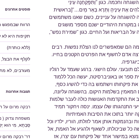
ה וחכמה. כגון "וַתִּפָּקַחְנָה עֵינֵי
לֹהִים אֶת עֵינֶיהָ וַתֵּרֶא בְּאֵר מָיִם…"[בראשית
פוסטים אחרונים
זה להשגחה על עניינים, כשם שאנו משתמשים
הרווח שבמפגש ה
 זה במקורות היהודיים ישנם מספר מושגים
על הבריאות ועל החיים. כגון "שמירת נפש",
תקיפות היא לא 
מה הם שמאפשרים לנו הצלת נפשות. רבים
(ללא כותרת)
ירצה אדם לחשוף את הפרטים הקטנים בחייו.
לקלף את הבצל, 
וגרפיה.
ם תובעני. עולם הישגי. ברגע שעמד על רגליו
מעורבים, לא מת
ית ספר או באוניברסיטה, יעשה הכל ללמוד
ון את פיקחותו וישתמש בה כדי להשיג כסף,
ם המאמין בשלמות היקום. בהשגחה עליונה,
תגובות אחרונות
יב את התקדמות האנושות כולה לעבר שלמות
עי התנהגותו שלו עצמו. ינסה ויחקור תמיד
רבקה מרום
על
תע
ה יותר בתוכו את הסיבות האמיתיות
משפחת צדוק ( נוע
ובהנמקות אותן אמר לזולתו, הוריו, ילדיו וכל
סָבְתָא, מִי הוּא יֶלֶד
ה כל שביכולתו, לשאוף ולהגיע אל האמת, אל
נמצא במישור אחד של פיקחות עם יצרו, אז
דר' רבקה מרום
ע