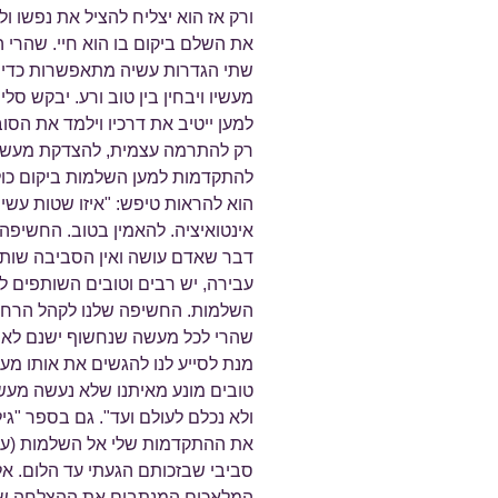
ורק אז הוא יצליח להציל את נפשו ו
את השלם ביקום בו הוא חיי. שהרי ה
שתי הגדרות עשיה מתאפשרות כדי 
מעשיו ויבחין בין טוב ורע. יבקש סל
למען ייטיב את דרכיו וילמד את הס
רק להתרמה עצמית, להצדקת מעשיו ו
להתקדמות למען השלמות ביקום כול
הוא להראות טיפש: "איזו שטות עשית
אינטואיציה. להאמין בטוב. החשיפה 
דבר שאדם עושה ואין הסביבה שותפ
עבירה, יש רבים וטובים השותפים 
השלמות. החשיפה שלנו לקהל הרחב 
שהרי לכל מעשה שנחשוף ישנם לא 
מנת לסייע לנו להגשים את אותו מע
טובים מונע מאיתנו שלא נעשה מעש
ולא נכלם לעולם ועד". גם בספר "גילג
את ההתקדמות שלי אל השלמות (עוד
סביבי שבזכותם הגעתי עד הלום. אל
המלאכים המנתבים את ההצלחה שלך.