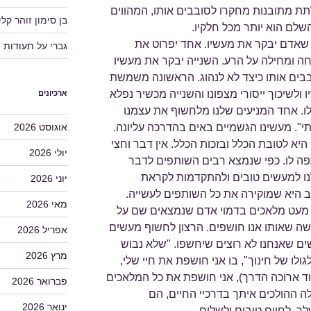
לתת מתובנות מחקרו לסובבים אותו, המהווים
בן סימון זוהר קלין
שלם הוא יותר מכל חלקיו.
שאדם יבקר את מעשיו. אחד יפרוט את
גברי
על
תעודות
יחה ומחילה על הרע. השנייה יבקר את מעשיו
ובבים אותו כיצד לא לנהוג. הראשונה משמשת
לשיכוך ייסורי מצפונו והשנייה מכשיר נפלא
ארכיונים
ו. אחד המניעים שלנו מלחשוף את עצמנו
אוגוסט 2026
י". מעשינו הגשמיים באים בהדרכה עליונה.
היא לטובת הכלל ובזכות הכלל. אין דבר וחצי
יולי 2026
ה לו. כפי שנמצא רבים השותפים לדבר
לנו למעשים טובים ולהתקדמות לקראת
יוני 2026
היא שמוקירה את כל השותפים לעשייה.
מאי 2026
מעט מלאכים בדמוי אדם שנמצאים שם על
שה שאותו אנו חושפים. הרצון לחשוף מעשים
אפריל 2026
ים שאנחנו לא רוצים שיחשפו. "שלא נבוש
מרץ 2026
ולו של חינוך", בו אני חושפת את חיי שלי,
 ארוכה הדרך), אני חושפת את כל המלאכים
פברואר 2026
ה ההולכים איתך בדרכיי החיים, הם
ינואר 2026
 לחיים טובים ולשלום.