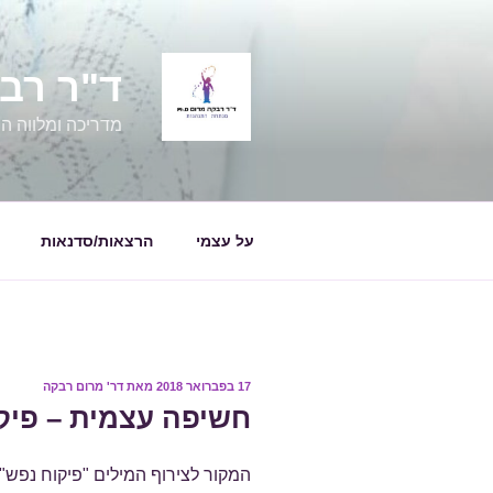
ילוג
תוכן
ד"ר רבקה מרום
מדריכה ומלווה הור
על עצמי
הרצאות/סדנאות
פורסם
17 בפברואר 2018
מאת
דר' מרום רבקה
ב
חשיפה עצמית – פיק
המקור לצירוף המילים "פיקוח נפש" 