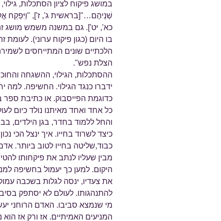
במושג פיקוח לציון הסתכלות, גילוי, השגח
שְׁנֵיהֶם…"[בראשית ג', ז'], "וַיִּפְקַח אֱ
כא', יט']. גם במשנה משמש מושג 
בו היום (כגון פיקוח ערוני). לעומת
הלכתיים שונים המתייחסים לשמירה 
הצלת נפש".
ההסתכלות, הגילוי, ההשגחה והחוכ
ידברו כנגד הגילוי. החשיפה. למה 
כדוגמת הפייסבוק. או כתיבת ספר בי
כל אחד ואחד מאיתנו נולד כיום לעול
והחל ללמוד בחדר, בגן הילדים, בב
כיצד לשרוד בחייו. איך ינצל הכי נכ
כבוד,שליטה בחייו לטוב ביותר. אד
מבין שעליו לנתב את פיקחותו להט
היקום. למען כך יעמול בחשיפה למני
את צעדיו, ינסה לגלות בשכבה עמוק
להתנהגותו. לעולם לא יסתפק בסיבות 
מי שנמצא סביבו. האדם הרוחני יעש
המניעים האמיתיים. אז ורק אז הוא 