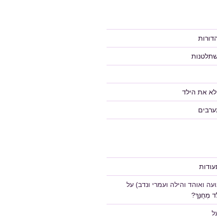
דורות
שתלטנות
לא את הילד
ערבים
ודות
ה ואוהד והילה ועמרי ונדב)
על
 מְחֻנָּךְ?
ל