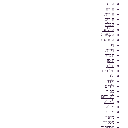
הבנה
הורה
הורות
הורים
הכלה
הצלחה
הקשבה
התנהגות
זוג
זוגיות
חברה
חוסן
חינוך
חינוכית
ילד
ילדה
ילדים
כבוד
לימודים
למידה
מורה
מורים
מחנך
מסגרת
מסוגלות