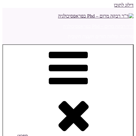
דילוג לתוכן
ד"ר רבקה מרום – Phd בפראפסיכולגיה
מדריכה ומלווה הורים ויועצת חינוכית
תפריט