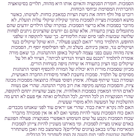
הסמכות. חומרת הסנקציה והאיום אותו היא מהווה, תלויים בסיטואציה
החברתית המסוימת וביחסי הכוחות.
רוברט פול וולף דוחה את גישת הציות כמאבק כוחות. לשיטתו, כאשר
מושא הסמכות מציית לסמכות מתוך שקילת שיקולי עלות תועלת, לא
מדובר בסמכות אלא בריצוי הסמכות. במקרה שלנו הילדים יודעים שהם
מתוגמלים בציון בתעודה. אלא שהם גם יודעים שהציונים ניתנים לפחות
שלושה שבועות לפני סיום שנת הלימודים. כך שעד לתקופה זו שלפני
החופש, התלמיד בוחר "האם לבצע פעולה", הוא שוקל שיקולים בעד
ושיקולים נגד, ומאזן ביניהם. בשלב זה, לפי הפילוסוף יוסף רז, הסמכות
אינה מהווה טעם בפני עצמה לשיקול באופן ההתנהגות. כך שאם מורה
אומרת לתלמיד "תכנס עם הציוד הנדרש לכיתה", הציווי לא חל על
שיקולים כמו הציון בתעודה או שיחת נזיפה בשיחות הורים.
מכיוון שסמכות מורית היא יכולת של המורה להכפיף דפוסי התנהגות
מסוימים על תלמיד. סמכות נחשבת לאחד מיסודות החברה האנושית,
ועומדת כנגד שיתוף פעולה. אימוץ דפוסי פעולה כתוצאה מסמכות מכונה
ציות, והסמכות כמושג מקיפה את רוב מקרי ההנהגה. שהרי אם נשווה
לאדם הדתי המאמין בסמכות האלוהית. אין מצב שהציות יתחם לתקופה,
שהרי הסנקציות הן לכל החיים, לכל הגלגולים ואתה אף פעם לא תדע מה
ההשלכות של המעשה הלא מוסרי שעשית.
האם לזה נקרא יראת כבוד. שהרי אנו יראים עוד לפני שאנחנו מכבדים.
האם כוח הסמכות עשוי להיות ממשי ואם לא אז אין סמכות? מתברר
שכוח הסמכות נקבע על שום השימוש האפשרי בסנקציה: פעולה הפוגעת
באדם שאינו מציית לסמכות. ומי מאיתנו מעוניין להיות צייתן לסמכות
המאיימת עלינו בכאב (ציונים שליליים)? כשהמצב כזה ואכן משתחרר
שלושה שבועות לפני תום השנה זה הזמן לשחרור כל הכבלים.