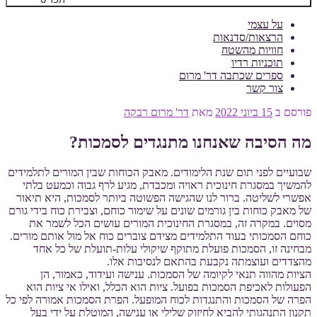
על עצמי
הרצאות/סדנאות
חוויות מהשטח
תוכניות רדיו
ספרים שכתבה דר' מרום
צור קשר
פורסם ב
15 ביוני 2022
מאת
דר' מרום רבקה
מה הסיבה שאנחנו מתנגדים לסמכות?
שבועיים לפני תום שנת הלימודים. מאבק הכוחות שבין המורים לתלמידים
להמשיך במסגרת חינוכית ראויה ומכבדת, מגיע לרף גבוה וכמעט בלתי
אפשרי לשליטה. ברור לנו שהגישה הפשוטה ביותר לסמכות, היא תיאור
של מאבק כוחות בין גורמים שונים על שימור כוחם, וצבירת כוח בידי גורם
מסוים. במקרה זה, במסגרת החינוכית המורים עושים הכל לשמר את
כוחם הסמכותי בעוד התלמידים מצידם צוברים כוח אל מול אותם מורים.
מבחינה זו, הסמכות פועלת מתוקף שיקולי עלות-תועלת של כל אחד
מהצדדים ועוצמתה נקבעת בהתאם לנסיבות אלו.
הציות מהווה תנאי לקיומה של הסמכות. ענישה ועידוד, כאמור, הן
הפעולות לאכיפת הסמכות בפועל. ציות הוא הכלל, ואילו אי ציות הוא
הפרה של הסמכות והתנגדות לכוח המופעל. הפרת הסמכות אמורה לפי כל
תקנון התנהגותי להביא לחיזוק שלילי או ענישה, המוטלת על ידי בעל