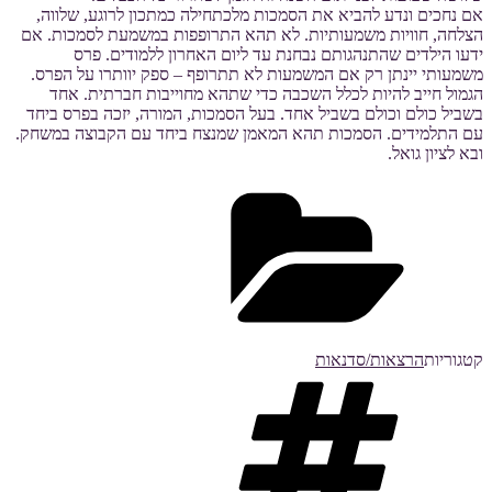
אם נחכים ונדע להביא את הסמכות מלכתחילה כמתכון לרוגע, שלווה,
הצלחה, חוויות משמעותיות. לא תהא התרופפות במשמעת לסמכות. אם
ידעו הילדים שהתנהגותם נבחנת עד ליום האחרון ללמודים. פרס
משמעותי יינתן רק אם המשמעות לא תתרופף – ספק יוותרו על הפרס.
הגמול חייב להיות לכלל השכבה כדי שתהא מחוייבות חברתית. אחד
בשביל כולם וכולם בשביל אחד. בעל הסמכות, המורה, יזכה בפרס ביחד
עם התלמידים. הסמכות תהא המאמן שמנצח ביחד עם הקבוצה במשחק.
ובא לציון גואל.
קטגוריות
הרצאות/סדנאות