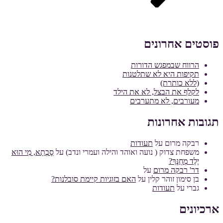
פוסטים אחרונים
הרווח שבמפגש הדורות
תקיפות היא לא שתלטנות
(ללא כותרת)
לקלף את הבצל, לא את הילד
מעורבים, לא מתערבים
תגובות אחרונות
רבקה מרום
על
תעודות
משפחת צדוק ( נועה ואוהד והילה ועמרי ונדב)
על
סָבְתָא, מִי הוּא
יֶלֶד מְחֻנָּךְ?
דר' רבקה מרום
על
בן סימון זוהר קלין
על
האם בזוגיות קיימת סובלנות?
גברי
על
תעודות
ארכיונים