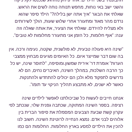
והשני ישב באי נוחות, מחפש תנוחה נוחה לשים את הראש.
שאלתי את הבוגר "איך אתה ישן בלילה?" הילד סיפר שהוא
נרדם מהר מאוד ומתעורר אחרי שלוש שעות, הולך לשירותים
ולא מצליח להירדם. שאלתי את הצעיר, את אותה שאלה וזה
ענה: "אוף חלומות, כל הזמן אני מתעורר מחלומות לא טובים".
"שינה היא פעולה טבעית, לא פולשנית, שקטה, נעימה ורכה. אין
בה שום דבר שמייצר איום. כל האיומים מגיעים מבחוץ ממצבי
הערות" אומרת דר' אירית שמשון.ומוסיפה, "לחוסר שינה, יש כל
כך הרבה השלכות, במהלך השינה, האיברים נחים, הם לא
נדרשים לתפקוד מלא ולכן הם יכולים להתחדש ולהתנקות.
כאשר לא ישנים, לא מתבצע תהליך הניקוי עד תומו".
אנחנו חייבים לעשות כל שביכולתנו לאפשר לילדים שינה
רציפה. בספר השינה המתוקה, שכתבה גפנית שלוי, שנכתב לפי
עקרון קשת שבעת הצבעים המסמלת את סיפור הברית בין
אלוהים לבני אדם. נמצא הנחייה לרוטינת השינה. חשוב לנו
להכין את הילדים למסע בארץ החלומות. החלומות הם כמו