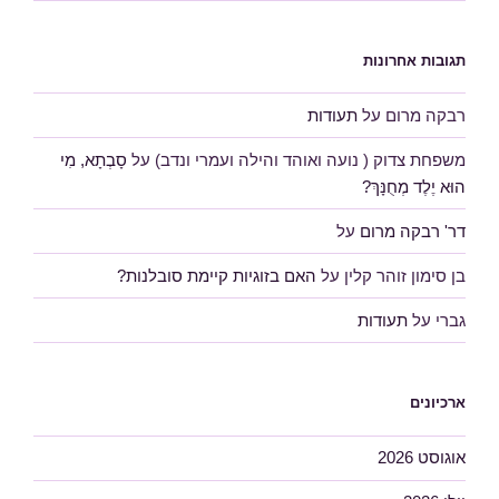
תגובות אחרונות
רבקה מרום
על
תעודות
משפחת צדוק ( נועה ואוהד והילה ועמרי ונדב)
על
סָבְתָא, מִי
הוּא יֶלֶד מְחֻנָּךְ?
דר' רבקה מרום
על
בן סימון זוהר קלין
על
האם בזוגיות קיימת סובלנות?
גברי
על
תעודות
ארכיונים
אוגוסט 2026