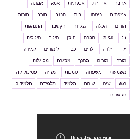
אהבה
אחריות
אכפתיות
אמא
אמונה
אמפתיה
ביטחון
בית
הבנה
הורה
הורות
הורים
הכלה
הצלחה
הקשבה
התנהגות
זוג
זוגיות
חברה
חוסן
חינוך
חינוכית
ילד
ילדה
ילדים
כבוד
לימודים
למידה
מורה
מורים
מחנך
מסגרת
מסוגלות
משמעות
משפחה
סמכות
עשייה
פסיכולוגיה
רגש
שיח
שיחה
תלמיד
תלמידה
תלמידים
תקשורת