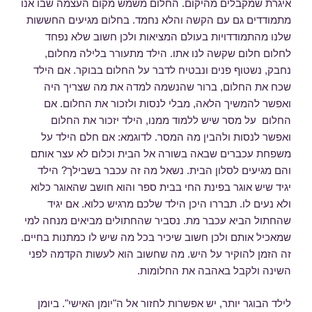
איגרת שמקבלים מהיקום. החלום משמש מקום העצמה שבו אנו
מתמודדים גם עם הקשה והלא נחמד. בחלום מגיעים החששות
שלנו מהתמודדויות בעולם המציאות ולכן חשוב שלא נפחד
לחלום חלום שקשה לנו אתו. הילד מתעורר בלילה מחלום,
נחבק, נשטוף פנים ונבטיח לדבר על החלום בבוקר. אם הילד
שכח את החלום, ברור שהנשמה למדה את מה שצריך היה
ואפשר להמשיך הלאה, מבלי לנסות ולזכור את החלום. אם
החלום על מסר שיש ללמוד ממנו, הילד יזכור את החלום
ואפשר לנסות ולהבין מה המסר. לדוגמא: אם חלם הילד על
משפחת עכברים שבאה בשורה אל הבית וכלום לא עצר אותם
והם מגיעים לסלון הבית. נשאל מה זה עכבר בשבילך? הילד
יגיד שיש אוגר בפינת החי בבית ספר והוא חושב שהאוגר כלוא
ולא נעים לו. תבררו היכן הילד שלכם מרגיש כלוא. אם יגיד
שהחתול הביא עכבר מת. נסביר שהחתולים מביאים מנחה למי
שמאכיל אותם ולכן חשוב שיכיר בכל מה שיש לו כמתנות בחיים.
זה הזמן להוקיר על היש. מה שחשוב הוא לעשות הקדמה לפני
השינה ולקבל באהבה את החלומות.
לילד הבוגר יותר, יש אפשרות לחזור אל ה"יומן האישי". ביומן