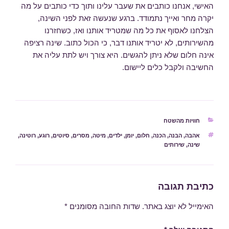
האישי, אנחנו כותבים את שעבר עלינו ותוך כדי כותבים על מה
יקרה מחר ואייך נתמודד. ברגע שנעשה זאת לפני השינה,
הצלחנו לאסוף את כל מה שמטריד אותנו ואז, כשחזרנו
מהשירותים, לא יטריד אותנו דבר, כי הכול כתוב. שינה רציפה
אינה חלום שלא ניתן להגשים. היא צורך ויש לתת עליה את
החשיבה ולקבל כלים ליישום.
קטגוריות
חוויות מהשטח
תגיות
אהבה
,
הבנה
,
הכנה
,
חלום
,
יומן
,
ילדים
,
מיטה
,
מסרים
,
סיוטים
,
רוגע
,
רוטינה
,
שינה
,
שירותים
כתיבת תגובה
האימייל לא יוצג באתר.
שדות החובה מסומנים
*