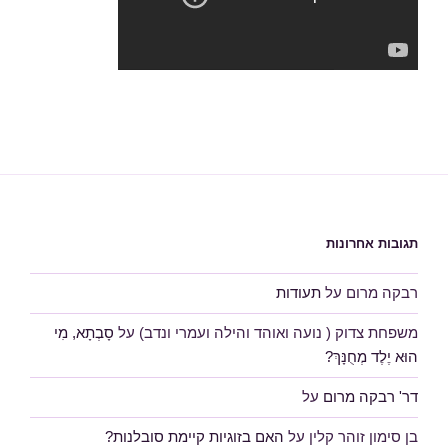
תגובות אחרונות
רבקה מרום
על
תעודות
משפחת צדוק ( נועה ואוהד והילה ועמרי ונדב)
על
סָבְתָא, מִי
הוּא יֶלֶד מְחֻנָּךְ?
דר' רבקה מרום
על
בן סימון זוהר קלין
על
האם בזוגיות קיימת סובלנות?