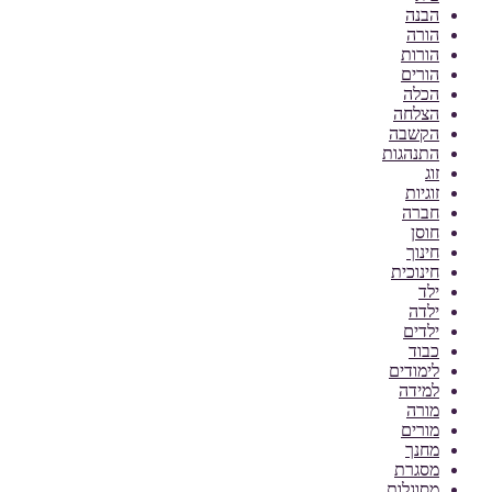
הבנה
הורה
הורות
הורים
הכלה
הצלחה
הקשבה
התנהגות
זוג
זוגיות
חברה
חוסן
חינוך
חינוכית
ילד
ילדה
ילדים
כבוד
לימודים
למידה
מורה
מורים
מחנך
מסגרת
מסוגלות