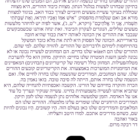
ההורים שאנחנו בוחרים כנשמה להגיע אליהם, הם המגנים שלנו להצלחה
בתיקון שבחרנו לעשות בגלגול הנתון. מצוות כיבוד ההורים, היא מצווה
שכוללת בעיקר עשיית מעשים חיוביים לצורך כבוד האב, בניגוד למצוות
מורא אב ואם שנלמדת מהפסוק: "אִישׁ אִמּוֹ וְאָבִיו תִּירָאוּ, וְאֶת שַׁבְּתֹתַי
תִּשְׁמֹרוּ, אֲנִי ה' אֱלֹהֵיכֶם" (ויקרא, י"ט, ג'), אשר לפיה יש להיזהר מלעשות
מעשים שלילים, הנוגדים לעקרון הכיבוד. זאת ינחה אותנו שכשמבקשים
שנכבד את ההורים אין הכוונה לאותה יראת כבוד שהיא חובה
בדאורייתא. הכוונה של הפסוק היא לתת את מלא כובד המשקל
בהתייחסות לימיהם ולדבריהם של ההורים. להוויה שלהם. למי שהם.
ההורים שלנו הם הwize שלנו בחיים. הם המחוונים לעשייה נכונה או לא
נכונה למען השגת המטרה שלנו בחיים: התיקון. מחוון הוא כלי להערכת
מטלה/פעילות. המחוון כולל רשימה של קריטריונים (תבחינים) המאפיינים
את המיומנויות המוערכות באמצעותו. את הקריטריונים קובעים ההורים
שלנו. שהם המחנכים, המדריכים שהנשמה שלנו בחרה לחיים אלו. ואם
הנשמה שלנו בחרה אותם, הייתה לה סיבה טובה. בואו נאמין בה.
הכרה והוקרה בחייהם של הורינו. הקשבה ואכפתיות להנחייה שלהם, היא
שתביא אותנו לעשייה משמעותית בחיינו. עשייה שנוקיר ונעריך כל עוד
אנו על האדמה. הזמן שלמעשה אלוהים נתן לנשמה שלנו לזמן תיקון.
המדריכים הרוחניים שלנו שומרים עלינו מלמעלה. ההורים שלנו הם
המלאכים והמדריכים שלנו כאן בעולם הזה. הֵיו קשובים. הֵיוּ נכונים להיות
שם, כשהם מדריכים אתכם. למדו היטב ותצליחו.
באור ואהבה
דר רבקה מרום.
קטגוריות