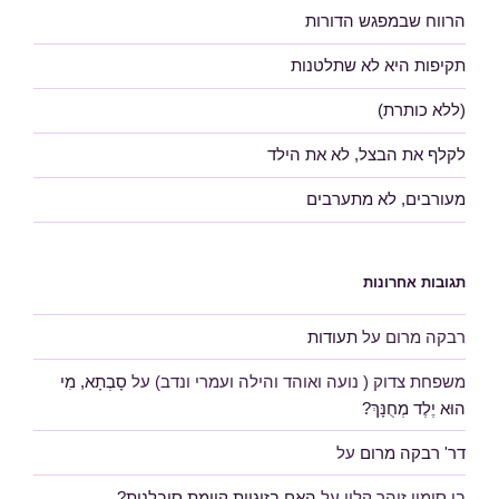
הרווח שבמפגש הדורות
תקיפות היא לא שתלטנות
(ללא כותרת)
לקלף את הבצל, לא את הילד
מעורבים, לא מתערבים
תגובות אחרונות
רבקה מרום
על
תעודות
משפחת צדוק ( נועה ואוהד והילה ועמרי ונדב)
על
סָבְתָא, מִי
הוּא יֶלֶד מְחֻנָּךְ?
דר' רבקה מרום
על
בן סימון זוהר קלין
על
האם בזוגיות קיימת סובלנות?