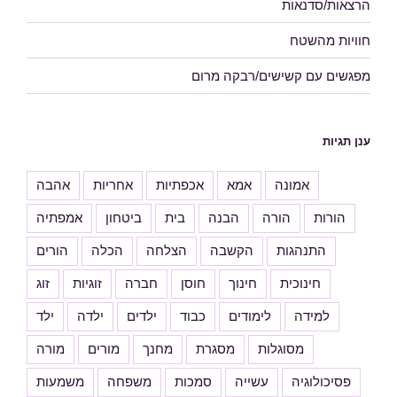
הרצאות/סדנאות
חוויות מהשטח
מפגשים עם קשישים/רבקה מרום
ענן תגיות
אמונה
אמא
אכפתיות
אחריות
אהבה
הורות
הורה
הבנה
בית
ביטחון
אמפתיה
התנהגות
הקשבה
הצלחה
הכלה
הורים
חינוכית
חינוך
חוסן
חברה
זוגיות
זוג
למידה
לימודים
כבוד
ילדים
ילדה
ילד
מסוגלות
מסגרת
מחנך
מורים
מורה
פסיכולוגיה
עשייה
סמכות
משפחה
משמעות