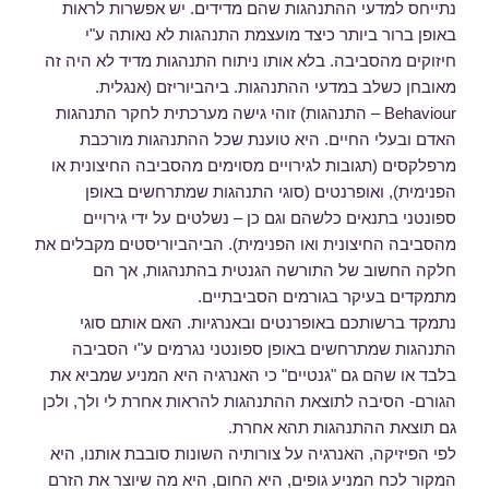
נתייחס למדעי ההתנהגות שהם מדידים. יש אפשרות לראות
באופן ברור ביותר כיצד מועצמת התנהגות לא נאותה ע"י
חיזוקים מהסביבה. בלא אותו ניתוח התנהגות מדיד לא היה זה
מאובחן כשלב במדעי ההתנהגות. ביהביוריזם (אנגלית.
Behaviour – התנהגות) זוהי גישה מערכתית לחקר התנהגות
האדם ובעלי החיים. היא טוענת שכל ההתנהגות מורכבת
מרפלקסים (תגובות לגירויים מסוימים מהסביבה החיצונית או
הפנימית), ואופרנטים (סוגי התנהגות שמתרחשים באופן
ספונטני בתנאים כלשהם וגם כן – נשלטים על ידי גירויים
מהסביבה החיצונית ואו הפנימית). הביהביוריסטים מקבלים את
חלקה החשוב של התורשה הגנטית בהתנהגות, אך הם
מתמקדים בעיקר בגורמים הסביבתיים.
נתמקד ברשותכם באופרנטים ובאנרגיות. האם אותם סוגי
התנהגות שמתרחשים באופן ספונטני נגרמים ע"י הסביבה
בלבד או שהם גם "גנטיים" כי האנרגיה היא המניע שמביא את
הגורם- הסיבה לתוצאת ההתנהגות להראות אחרת לי ולך, ולכן
גם תוצאת ההתנהגות תהא אחרת.
לפי הפיזיקה, האנרגיה על צורותיה השונות סובבת אותנו, היא
המקור לכח המניע גופים, היא החום, היא מה שיוצר את הזרם