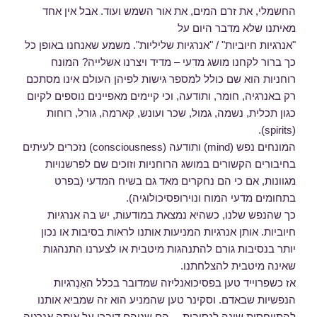
החשמלי, את זרם המים, את אור השמש ועוד. אבל אין אחד
מאיתנו שלא מדבר היום על
"אנרגיות חיוביות" / "אנרגיות שליליות". משמע שאנחנו באופן כל
כך ברור לקחנו מושג מדעי – מדיד ויצרנו אשלייה? המונח
רוחניות הוא שם כולל למספר גישות לפיהן העולם אינו מסתכם
רק באנרגיה, חומר, ותודעה, וכי קיימים מאפיינים נוספים לקיום
כגון תכלית, נשמה, גמול, שכר ועונש, קארמה, גורל, רוחות
(spirits).
המונחים נפש (mind) ותודעה (consciousness) נזכרים לעיתים
בחיבורים הקשורים במושג הרוחניות וזוכים שם לפרשנויות
מגוונות, אם כי הם נחקרים מאד גם בשיח המדעי (בפרט
בתחומים מדעי המוח ונוירופסיכולוגיה).
כך שהנפש שלנו, כשהיא נמצאת במודעות, יש בה אנרגיות
חיוביות. אותן אנרגיות המניעות אותנו לראות בסיבות או נכון
יותר בנסיבות גורם להתנהגות מיטבית או לצערנו התנהגות
שאינה מיטבית להצלחתנו.
אז כשפרוייד טען בפסיכואנליזה שמדובר בכלל האֵנֶרגיות
הנפשיות שבאדם. וסקינר טען שהמניע הוא זה שמביא אותנו
להתייחסות שונה לנסיבות… הם שניהם דיברו על אותה אנרגיה