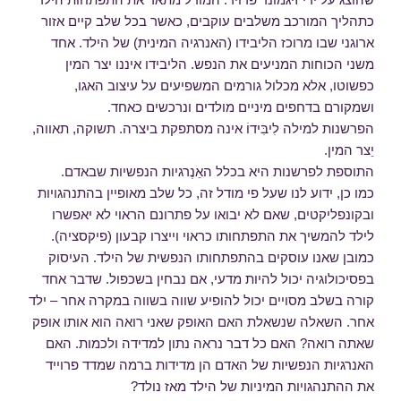
כתהליך המורכב משלבים עוקבים, כאשר בכל שלב קיים אזור
ארוגני שבו מרוכז הליבידו (האנרגיה המינית) של הילד. אחד
משני הכוחות המניעים את הנפש. הליבידו איננו יצר המין
כפשוטו, אלא מכלול גורמים המשפיעים על עיצוב האגו,
ושמקורם בדחפים מיניים מולדים ונרכשים כאחד.
הפרשנות למילה לִיבִּידוֹ אינה מסתפקת ביִצרה. תשוקה, תאווה,
יֵצר המין.
התוספת לפרשנות היא בכלל האֵנֶרגיות הנפשיות שבאדם.
כמו כן, ידוע לנו שעל פי מודל זה, כל שלב מאופיין בהתנהגויות
ובקונפליקטים, שאם לא יבואו על פתרונם הראוי לא יאפשרו
לילד להמשיך את התפתחותו כראוי וייצרו קבעון (פיקסציה).
כמובן שאנו עוסקים בהתפתחותו הנפשית של הילד. העיסוק
בפסיכולוגיה יכול להיות מדעי, אם נבחין בשכפול. שדבר אחד
קורה בשלב מסויים יכול להופיע שווה בשווה במקרה אחר – ילד
אחר. השאלה שנשאלת האם האופק שאני רואה הוא אותו אופק
שאתה רואה? האם כל דבר נראה נתון למדידה ולכמות. האם
האנרגיות הנפשיות של האדם הן מדידות ברמה שמדד פרוייד
את ההתנהגויות המיניות של הילד מאז נולד?