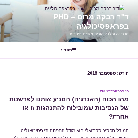
דילוג
לתוכן
ד"ר רבקה מרום – PHD
בפראפסיכולגיה
מדריכה ומלווה הורים ויועצת חינוכית
תפריט
חודש:
ספטמבר 2018
15 בספטמבר 2018
פורסם
ב
מהו הכוח (האנרגיה) המניע אותנו לפרשנות
של הנסיבות שמובילות להתנהגות זו או
אחרת?
המודל הפסיכוסקסואלי הוא מודל התפתחותי פסיכואנליטי
שהוצג על ידי זיגמונד פרויד. המודל מתאר את התפתחות הילד