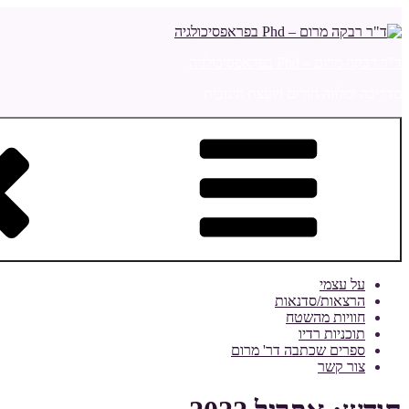
דילוג
לתוכן
ד"ר רבקה מרום – Phd בפראפסיכולגיה
מדריכה ומלווה הורים ויועצת חינוכית
על עצמי
הרצאות/סדנאות
חוויות מהשטח
תוכניות רדיו
ספרים שכתבה דר' מרום
צור קשר