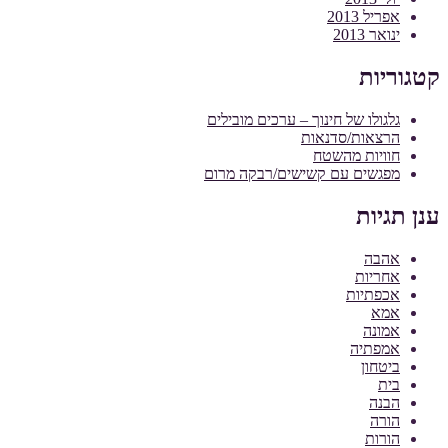
אפריל 2013
ינואר 2013
קטגוריות
גלגולו של חינוך – ערכים מובילים
הרצאות/סדנאות
חוויות מהשטח
מפגשים עם קשישים/רבקה מרום
ענן תגיות
אהבה
אחריות
אכפתיות
אמא
אמונה
אמפתיה
ביטחון
בית
הבנה
הורה
הורות