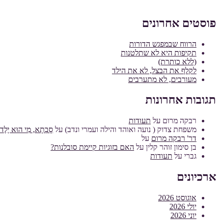
פוסטים אחרונים
הרווח שבמפגש הדורות
תקיפות היא לא שתלטנות
(ללא כותרת)
לקלף את הבצל, לא את הילד
מעורבים, לא מתערבים
תגובות אחרונות
רבקה מרום
על
תעודות
משפחת צדוק ( נועה ואוהד והילה ועמרי ונדב)
על
סָבְתָא, מִי הוּא יֶלֶד מ
דר' רבקה מרום
על
בן סימון זוהר קלין
על
האם בזוגיות קיימת סובלנות?
גברי
על
תעודות
ארכיונים
אוגוסט 2026
יולי 2026
יוני 2026