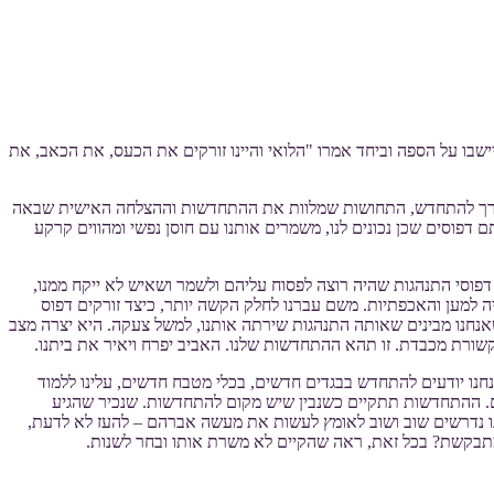
שבו על הספה וביחד אמרו "הלואי והיינו זורקים את הכעס, את הכאב, את
, הצורך להתחדש, התחושות שמלוות את ההתחדשות וההצלחה האישית שבאה
דפוסים שכן נכונים לנו, משמרים אותנו עם חוסן נפשי ומהווים קרקע
פוסי התנהגות שהיה רוצה לפסוח עליהם ולשמר ושאיש לא ייקח ממנו,
ה למען והאכפתיות. משם עברנו לחלק הקשה יותר, כיצד זורקים דפוס
אנחנו מבינים שאותה התנהגות שירתה אותנו, למשל צעקה. היא יצרה מצב
שורת מכבדת. זו תהא ההתחדשות שלנו. האביב יפרח ויאיר את ביתנו.
חנו יודעים להתחדש בבגדים חדשים, בכלי מטבח חדשים, עלינו ללמוד
ים. ההתחדשות תתקיים כשנבין שיש מקום להתחדשות. שנכיר שהגיע
 אנו נדרשים שוב ושוב לאומץ לעשות את מעשה אברהם – להעז לא לדעת,
מתבקשת? בכל זאת, ראה שהקיים לא משרת אותו ובחר לשנות.