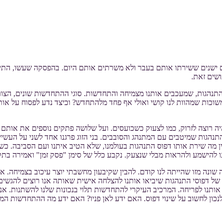
פצים ישנים ששירתו אותם בעבר ולא משרתים אותם היום. בהפסקה שעשו, התיי
ושים זאת.
פוסי התנהגות, שמעכבים אותנו מצמיחה והתחדשות. סוגי ההתחדשות שונים
וכות שמהוות לנו קושי ואולי אף פחד מלהתחדש? וכיצד נדע לפסוח על אותם 
 רוצה לזרוק, כמו לצעוק כשכועסים. ועל שלושה פתקים נוספים את אותם ד
נהגות שמיטבים עם המתנהג והסובבים. בני הזוג פרגנו אחד לשני על העשיי
ן מה שירת אותו דפוס התנהגות בעולמנו, שלא הטיב איתנו ועם הסביבה. כש
 להישמע ולהראות מבלי שנצעק. נקבע כלל של סימן "פסק זמן" ואמירה בתק
נה מזו שהייתה לנו קודם. להבין שקיבעון מחשבתי יוצר עיכוב בצמיחה. אנ
ת של דפוסי התנהגות שיביאו אותנו להצלחה אישית שאותה אנו רוצים להגש
יא אותנו לפריחה. המרכיב העיקרי להתחדשות תלוי בנכונות שלנו להשתנות.
ון לחשוב על שינוי דפוס. האם ידע לאן פניו? האם ידע מה ההתחדשות ה