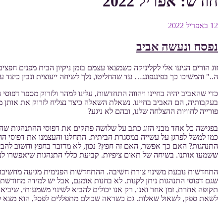
חודש:
אפריל 2022
פורסם
12 באפריל 2022
ב
נפסח ונעשה אביב
זוג הורים הגיעו אלי לקליניקה כשמצאו עצמם בזמן ניקיון הבית מפנים ח
ה.." והמשיכו כך בפינגפונג… עד שהחליטו, נלך לשיחה ייעוצית ונבין כיצד ע
כדי שהאביב יהיה בחיינו ויהווה התחדשות, עלינו למהר ולזרוק מספר ד
בעקבותיה, הם האביב בחיינו. נשאלת השאלה כיצד נצליח לזרוק את אותן מש
פורייה לחוויות ההצלחה שלנו, ובהם לא ניגע?
בפגישה כל אחד מבני הזוג כתב על שלושה פתקים את דפוסי ההתנהגות שהיה
כמו למשל לפרגן על עשייה במסגרת הביתית. התחלנו והעצמנו את דפוסי ההת
התנהגות? האם כך אפשר, האם זה חפץ? נכון, לא מדובר בחפץ וחשוב להבי
ששמעו אותנו. בשיחה של תאום ציפיות. קביעת כללי התנהגות שיאפשרו לנו
התחדשות נובעת משינוי צורת חשיבה. ההתחדשות הפנימית מגיעה מחשיבה שו
שגם דפוסי התנהגות ניתן לקנות. לא בחנות אומנם, אבל יש למידה מחודש
תקופה אחרת, זמן אחר ואנו, רק אנו יכולים להביא לשינוי משמעותי, שיב
לשאת ספק, לשאול שאלות. גם כשראה שכולם מתפללים לפסל, הוא מצא לנכ