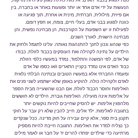
הנעשות על ידי אדם אחד או יותר ופוגעות באחר או בחברה, בין
אם פיזית, מילולית, חברתית, מינית או אחרת, תוך פגיעה או
כוונה לפגוע בבני אדם, בעלי חיים, צומח, או חפץ דומם.
לפעילות זו יש השפעות על הקורבנות, הן מבחינה נפשית, והן
מבחינה הישגית, לאורך השנים.
כפי שנהוג ונכון לחנך להתנהגות נאותה. עלינו לתגמל ולחזק את
הילדים על נתינה לקהילה ואת העוסקים בכבוד לזולת. כבודו
של אדם, לפי המשנה והתלמוד, נמדד במעשיו כלפי הזולת.
כבוד האדם אינו נמדד בקניין התארים ו/או כספו של אדם
ומעמדו החברתי אלא במעשיו הטובים ובנתינה הבלתי נלאית
לאדם ולקהילה כולה. להוקיע באופן שלא ישתמע לשני פנים את
האלימות וחוסר הכבוד לזולת. אם הבנו שהשעייה מבית הספר
על אלימות אינה מועילה. האלימות גוברת, הילדים לא חוששים
מלהפגין אלימות. יש להסיק שחייבים להיות נוקשים יותר
בתגובה לאלימות. ילד אלים, חייב להבין שלא רק עבר על חוקי
תקנון בית ספר, אלא קיים עבירה על חוק מדינה. ככל שנקדים
כך נצליח למדר את האלימות. התגובה חייבת להיות מספיק
מרתיעה כדי שילדים יפחדו להרים יד על חבר או לאמר מילים