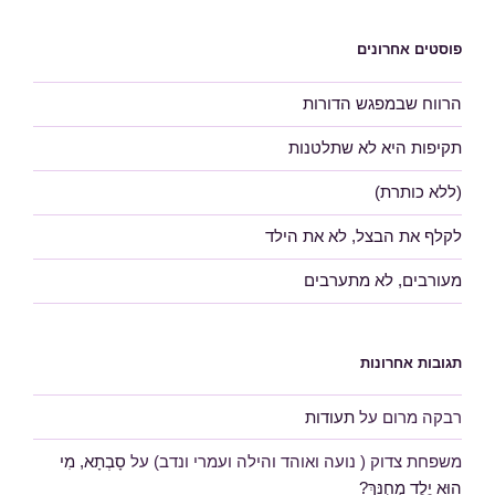
פוסטים אחרונים
הרווח שבמפגש הדורות
תקיפות היא לא שתלטנות
(ללא כותרת)
לקלף את הבצל, לא את הילד
מעורבים, לא מתערבים
תגובות אחרונות
רבקה מרום
על
תעודות
משפחת צדוק ( נועה ואוהד והילה ועמרי ונדב)
על
סָבְתָא, מִי
הוּא יֶלֶד מְחֻנָּךְ?