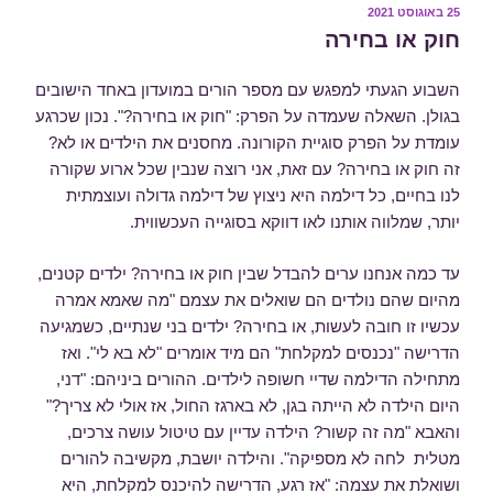
פורסם
25 באוגוסט 2021
ב
חוק או בחירה
השבוע הגעתי למפגש עם מספר הורים במועדון באחד הישובים
בגולן. השאלה שעמדה על הפרק: "חוק או בחירה?". נכון שכרגע
עומדת על הפרק סוגיית הקורונה. מחסנים את הילדים או לא?
זה חוק או בחירה? עם זאת, אני רוצה שנבין שכל ארוע שקורה
לנו בחיים, כל דילמה היא ניצוץ של דילמה גדולה ועוצמתית
יותר, שמלווה אותנו לאו דווקא בסוגייה העכשווית.
עד כמה אנחנו ערים להבדל שבין חוק או בחירה? ילדים קטנים,
מהיום שהם נולדים הם שואלים את עצמם "מה שאמא אמרה
עכשיו זו חובה לעשות, או בחירה? ילדים בני שנתיים, כשמגיעה
הדרישה "נכנסים למקלחת" הם מיד אומרים "לא בא לי". ואז
מתחילה הדילמה שדיי חשופה לילדים. ההורים ביניהם: "דני,
היום הילדה לא הייתה בגן, לא בארגז החול, אז אולי לא צריך?"
והאבא "מה זה קשור? הילדה עדיין עם טיטול עושה צרכים,
מטלית לחה לא מספיקה". והילדה יושבת, מקשיבה להורים
ושואלת את עצמה: "אז רגע, הדרישה להיכנס למקלחת, היא