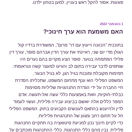
פוגעות. אסור להקל ראש בעניין. למען בטחון ילדנו.
פורסם
1 בנובמבר 2022
ב
האם משמעת הוא ערך חינוכי?
בתוכנית "הכוונה וייעוץ עם דר' מרום", המשודרת ברדיו קול
הגולן מדי יום שני, ראיינתי את עורך הדין אברהם סופר, עורך דין
פלילי המתמחה בנוער. סופר הציג מקרים בהם נערים היו
שותפים לדבר עבירה בתום לב והגיעו למעצר קשה וטראומתי.
תמימות מקובלת ומובנת בגיל הגן, לא בגיל הבוגר.
המשפט הפלילי הוא ענף מתחום המשפט, שתכליתו הסדרת
חיי החברה על ידי הגדרת התנהגויות שליליות מסוימות
כבלתי-חוקיות, וזאת באמצעות כללי עשה ואל-תעשה. אדם
המפר כללים אלה יואשם בביצוע עבירה פלילית, ועשוי לעמוד
לדין ולהיענש בהתאם לעונשים הקבועים בחוק. המשפט הפלילי
חל על תחום רחב ומגוון של התנהגויות פליליות.
כדי לקיים חינוך נכון למניעת סיטואציה בה תתקיים התנהגות
פלילית. נבין מהם כללי התנהגות. כללי ההתנהגות מוכתבים על