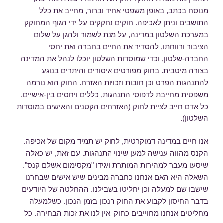
מנוסח בכתב, באופן משפטי אחיד וברור, מחייב את כלל
התושבים וניתן לאכיפה. חוקים נחקקים על ידי הגוף המחוקק
במערכת השלטון במדינה, על מנת לשמור ולהגן על שלום
הציבור ורווחתו, להסדיר את החיים בחברה ואת יחסי
החברה-שלטון, וכדי שמוסדות השלטון יוכלו לנהל את המדינה
בצורה מיטבית. בחוק מפורטים איסורים והיתרים בנוגע
להתנהגות הפרט וכן חובות וזכויות האזרח. החוק הוא נורמה
משפטית מחייבת לדפוסי התנהגות, כללים ויחסים בין-אישיים.
כל אדם חייב לציית לחוק (האזרחים הקטנים והאישים במוסדות
השלטון).
אנו חיים במדינה דמוקרטית, לחוק יש תמיד מקום של אכיפה.
הקנס מהווה ענישה למען שינוי התנהגות. עם זאת, יש כאלה
שיסעו מעבר למהירות המותרת ויגידו "מקסימום אשלם קנס".
השאלה היא האם אנחנו כחברה מבינים שיש אישים שבחרנו
שישבו שם למעלה וכן יחליטו בשבילנו. ההחלטה של היודעים
בדבר החיסון לקבוע את החוק הנכון בזמן הנכון. כשלמעלה
מחליטים אנחנו מחוייבים כחוק ואין לנו את זכות הבחירה. כל