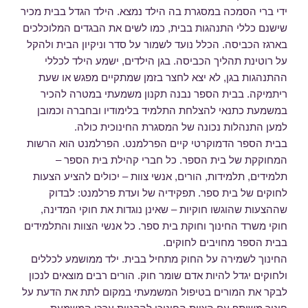
ידי ברי הסמכה במסגרת בה הילד נמצא. הילד הגדל בבית מכיר
שישנם כללי התנהגות בבית, כמו לשים את הבגדים המלוכלכים
בארגז הכביסה. הכלל נועד לשמור על סדר וניקיון הבית ולהקל
על רוטינת תהליך הכביסה. בגן הילדים, ישמע הילד לכללי
ההתנהגות בגן, לא יצא לחצר בזמן שמתקיים מפגש או שעת
ריתמיקה. בבית הספר נבנה תקנון משמעתי במטרה להכיר
במשמעת כתנאי להצלחת התלמיד בלימודיו ובחברה וכמובן
למען התנהלות נכונה של המסגרת החינוכית כולה.
בבית הספר הדמוקרטי קיים הפרלמנט. הפרלמנט הוא הרשות
המחוקקת של בית הספר. כל חברי קהילת בית הספר –
תלמידים, תלמידות, הורים, אנשי צוות – יכולים להציע הצעות
לחוקים של בית ספר. תפקידיה של ועדת פרלמנט: לבדוק
שההצעות שהוגשו חוקיות – שאינן נוגדות את חוקי המדינה,
חוקי משרד החינוך וחוקת בית ספר. כל אנשי הצוות והתלמידים
בבית הספר מחויבים לחוקים.
החינוך לשמירה על החוק מתחיל בבית. ילד ממושמע לכללים
ולחוקים יגדל להיות אדם שומר חוק. הורים רבים מוצאים לנכון
לבקר את המורים בטיפול המשמעתי במקום לתת את הדעת על