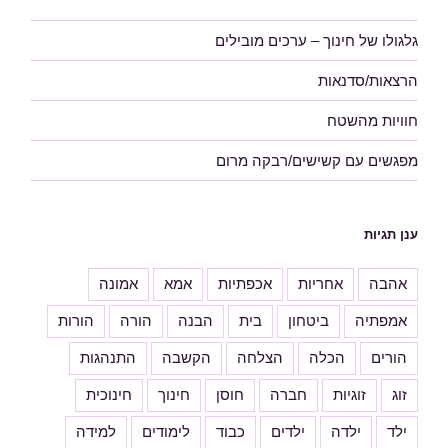
גלגולו של חינוך – ערכים מובילים
הרצאות/סדנאות
חוויות מהשטח
מפגשים עם קשישים/רבקה מרום
ענן תגיות
אהבה
אחריות
אכפתיות
אמא
אמונה
אמפתיה
ביטחון
בית
הבנה
הורה
הורות
הורים
הכלה
הצלחה
הקשבה
התנהגות
זוג
זוגיות
חברה
חוסן
חינוך
חינוכית
ילד
ילדה
ילדים
כבוד
לימודים
למידה