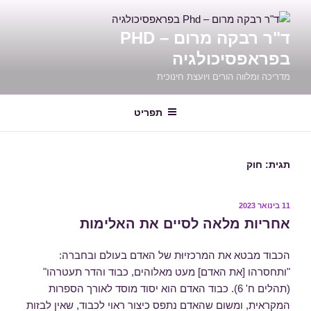
ילוג
תוכן
ד"ר רבקה מרום – PHD
בפראפסיכולגיה
מדריכה ומלווה הורים ויועצת חינוכית
תפריט
תגית:
חוק
פורסם
11 בינואר 2023
ב
אחריות מלאה לסיים את האלימות
הכבוד מבטא את המרכזיוּת של האדם בעולם ובחברה:
"ותחסרהו [את האדם] מעט מאלוהים, כבוד והדר תעטרהו"
(תהלים ח' 6). כבוד האדם הוא יסוד מוסד לאורך הספרות
המקראית, ומשום שהאדם נתפס כיצור ראוי לכבוד, שאין לבזות