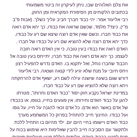
את צלם האלוהים שבו, ניתן לעיקרון זה ביטוי משמעותי
בכתובים הלקוחים מן הסיפורת המקראית ומן החוק.
רבי אליעזר אמר: יהי כבוד חברך חביב עליך כשלך. (אבות פ"ב
מ"י). כיצד? מלמד, שכשם שרואה את כבודו, כך יהא אדם רואה
את כבוד חברו. וכשם שאין אדם רוצה שיצא שם רע על כבודו,
כדך יהא אדם רוצה שלא להוציא שם רע על כבודו של חברו .
האדם רואה את כבודו בעין טובה, כי אין האדם רואה חובה
לעצמו; כך יהא אדם רואה את כבוד חברו, יתייחס בעין טובה אל
הכבוד שחברו נוחל, ואל יתקנא בו. האדם נדרש להפעיל רצון
ויחס חיובי על מנת שלא יגיע לידי קנאה ושנאה. רבי אליעזר
דורש שגם בשעה שישנה עילה לשם רע, ישאף אדם להרחקתה
ויהא רוצה שלא להוציא שם רע על כבוד חברו.
במדינת ישראל נקבע חוק-יסוד "כבוד האדם וחרותו", מטרתו
להגן על כבוד האדם וחירותו. אין פוגעים בחייו, בגופו, או בכבודו
של אדם באשר הוא אדם. כל אדם זכאי להגנה על חייו, על גופו
ועל כבודו. החינוך חייב להתחיל בפרוק כל המשתמע מערך
כבוד האדם ויישומו בחיי היום יום. ילד מהיום בו התחיל ללכת
ולתקשר עם הסביבה חייב להבין שאלימות היא שימוש בכוח על
מנת לפגוע בכבוד האדם. אלימות כוללת מגוון פעילויות מזיקות,