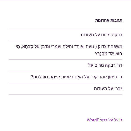
תגובות אחרונות
רבקה מרום
על
תעודות
משפחת צדוק ( נועה ואוהד והילה ועמרי ונדב)
על
סָבְתָא, מִי
הוּא יֶלֶד מְחֻנָּךְ?
דר' רבקה מרום
על
בן סימון זוהר קלין
על
האם בזוגיות קיימת סובלנות?
גברי
על
תעודות
פועל על WordPress