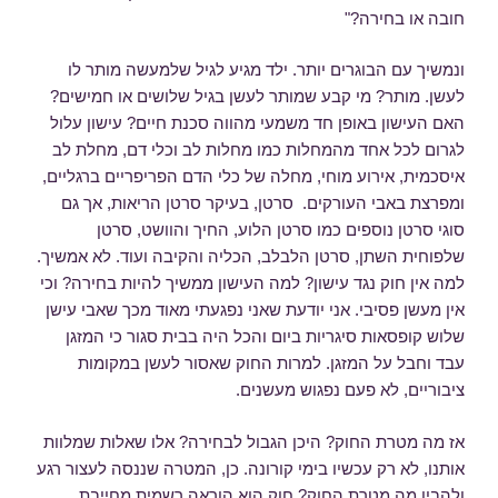
חובה או בחירה?"
ונמשיך עם הבוגרים יותר. ילד מגיע לגיל שלמעשה מותר לו
לעשן. מותר? מי קבע שמותר לעשן בגיל שלושים או חמישים?
האם העישון באופן חד משמעי מהווה סכנת חיים? עישון עלול
לגרום לכל אחד מהמחלות כמו מחלות לב וכלי דם, מחלת לב
איסכמית, אירוע מוחי, מחלה של כלי הדם הפריפריים ברגליים,
ומפרצת באבי העורקים. סרטן, בעיקר סרטן הריאות, אך גם
סוגי סרטן נוספים כמו סרטן הלוע, החיך והוושט, סרטן
שלפוחית השתן, סרטן הלבלב, הכליה והקיבה ועוד. לא אמשיך.
למה אין חוק נגד עישון? למה העישון ממשיך להיות בחירה? וכי
אין מעשן פסיבי. אני יודעת שאני נפגעתי מאוד מכך שאבי עישן
שלוש קופסאות סיגריות ביום והכל היה בבית סגור כי המזגן
עבד וחבל על המזגן. למרות החוק שאסור לעשן במקומות
ציבוריים, לא פעם נפגוש מעשנים.
אז מה מטרת החוק? היכן הגבול לבחירה? אלו שאלות שמלוות
אותנו, לא רק עכשיו בימי קורונה. כן, המטרה שננסה לעצור רגע
ולהבין מה מטרת החוק? חוק הוא הוראה רשמית מחייבת,