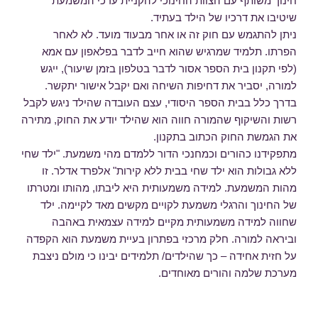
חינוך משותף עם הצוות החינוכי להקניית ערכי המשמעת
שיטיבו את דרכיו של הילד בעתיד.
ניתן להתגמש עם חוק זה או אחר מבעוד מועד. לא לאחר
הפרתו. תלמיד שמרגיש שהוא חייב לדבר בפלאפון עם אמא
(לפי תקנון בית הספר אסור לדבר בטלפון בזמן שיעור), ייגש
למורה, יסביר את דחיפות השיחה ואם יקבל אישור יתקשר.
בדרך כלל בבית הספר היסודי, עצם העובדה שהילד ניגש לקבל
רשות והשיקוף שהמורה חווה הוא שהילד יודע את החוק, מתירה
את הגמשת החוק הכתוב בתקנון.
מתפקידנו כהורים וכמחנכי הדור ללמדם מהי משמעת. "ילד שחי
ללא גבולות הוא ילד שחי בבית ללא קירות" אלפרד אדלר. זו
מהות המשמעת. למידה משמעותית היא ליבתו, מהותו ומטרתו
של החינוך והרגלי משמעת לקויים מקשים מאד לקיימה. ילד
שחווה למידה משמעותית מקיים למידה עצמאית באהבה
וביראה למורה. חלק מרכזי בפתרון בעיית משמעת הוא הקפדה
על חזית אחידה – כך שהילדים/ תלמידים יבינו כי מולם ניצבת
מערכת שלמה והורים מאוחדים.