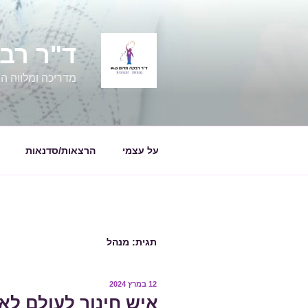
ילוג
תוכן
ד"ר רבקה מרום
מדריכה ומלווה הור
על עצמי
הרצאות/סדנאות
תגית:
מנהל
פורסם
12 במרץ 2024
ב
איש חינוך לעולם לא 