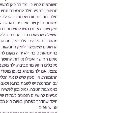
השותפים לחינוכו. מדובר כאן למעשה
החינוכי, בהגיע הילד למסגרת החינו
הילד. הברית הזו היא הסכם שכל כו
משותפת בין שני הצדדים תאפשר ליל
חזק שהווה עבורו מצע להצלחה בחיי
השאלה שנשאלת היכן ההורה יכול ל
מההכרות שלו עם הילד שלו, מה הם 
החיזוקים שיאפשרו לחזק התנהגות ט
בהתנהגות טובה, לא יהיה מקום לה
נעלם החושך ואפילו נקודות החושך 
מקבלים חיזוק מהסביבה. ילד מעצ
נמצא. אם ילד מתנהג באופן מוסרי ו
התזמורת, אין ספק שיש לו את הכלי
עם המחנכת יש לשבת ברוגע ולאבח
באמצעות הטבה, גמול נכון לעשייה 
מגיעים להישגים הנכונים לעתידו 
הילד שהדרך לפתרון בעיות היא מלח
אנו שואפים.