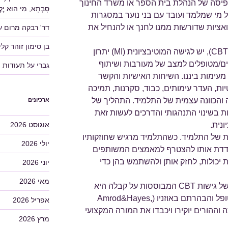
פיסה של הנהלת בית הספר או משרד החינוך
סָבְתָא, מִי הוּא יֶלֶד
 מי שמלמד ועובד עם בני נוער במסגרות
אציות שדורשות ממנו לחנך או להנחיל את
דר' רבקה מרום
ע
בן סימון זוהר קלין
בתוך הטיפול הקוגנטיבי התנהגותי (CBT), יש לגישה המוטיבציונית (MI) יתרון
ים/מטופלים למצב של מעורבות ושיתוף
גברי
על
תעודות
מעימות ביננו. השיחות האישיות והקשר
- שיפוטיות, העדר עימותים, כבוד, סקרנות, תמיכה
ה והכוונה עצמית של התלמיד. התהליך של
ארכיונים
ות בשינוי התנהגותי והדרכים לעשות זאת
אוגוסט 2026
נית.
 של התלמיד. כשהתלמיד מרגיש שחוזקותיו
יולי 2026
עודדת אותו להצטרף למאמצים המשותפים
ת יכולות, לחזק אותן ולהשתמש בהן כדי
יוני 2026
מאי 2026
אסכם, שאחת התרומות החשובות של גישות CBT המבוססות על קבלה היא
ההתמקדות בחקירת ערכיו של המטופל והבהרתם באוזניו (Amrod&Hayes,
אפריל 2026
תה וההורים יוקירו ויכבדו את המורה המקצועי
מרץ 2026