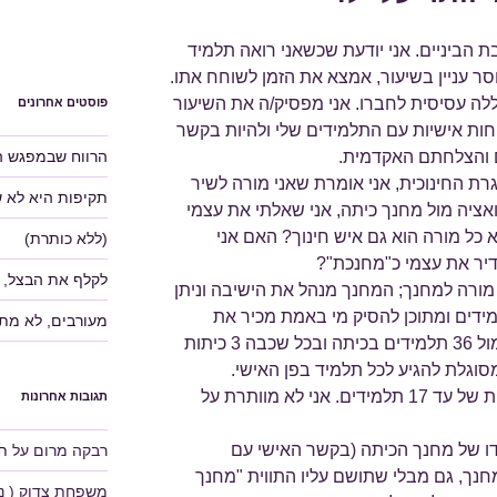
הביניים. אני יודעת שכשאני רואה תלמיד
סר עניין בשיעור, אמצא את הזמן לשוחח אתו.
לה עסיסית לחברו. אני מפסיק/ה את השיעור
פוסטים אחרונים
יחות אישיות עם התלמידים שלי ולהיות בקשר
הרווח שבמפגש ה
ם והצלחתם האקדמית.
ת החינוכית, אני אומרת שאני מורה לשיר
תקיפות היא לא 
ציה מול מחנך כיתה, אני שאלתי את עצמי
כל מורה הוא גם איש חינוך? האם אני
(ללא כותרת)
דיר את עצמי כ"מחנכת"?
לקלף את הבצל, 
ן מורה למחנך; המחנך מנהל את הישיבה וניתן
ידים ומתוכן להסיק מי באמת מכיר את
מעורבים, לא מת
תלמידיו לעומק. כמורה לשיר עברי מול 36 תלמידים בכיתה ובכל שכבה 3 כיתות
שלא מסוגלת להגיע לכל תלמיד בפן האישי.
במתמטיקה שמדובר בקבוצות קטנות של עד 17 תלמידים. אני לא מוותרת על
תגובות אחרונות
ו של מחנך הכיתה (בקשר האישי עם
רבקה מרום
על
תע
חנך, גם מבלי שתושם עליו התווית "מחנך
משפחת צדוק ( נוע