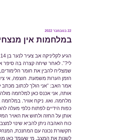
פורסם
22 בנובמבר 2022
ב
במלחמות אין מנצחים
ה
לי?". לאחר שיחה קצרה בה סיפר 
שמצליח להבין את חומר הלימודים,
הזמן הערות משמעת. חוצפה, אי ציו
אמר האב: "אני הולך לכתוב מכתב ל
אותה, אני אכנס כאן למלחמה מולה 
מלחמה. ואוו. ניקח אוויר. במלחמה 
כפות הידיים לפתוח כלפי מעלה להכנ
אותן על החזה ולחוש את האויר המלא
כוח האהבה ניתן להביא שינוי למצב ש
תקשורת נכונה עם המחנכת, המנהל ו
לשנות את המצב. מי שעומד כאן מולנ