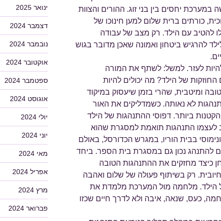
ינואר 2025
 במערכת יחסים בין בני זוג. ההורים והצוות
כית, כורתים ברית שלום למען חינוכו של
דצמבר 2024
לו להטיב עם הילד. רק מצב של עבודה
נובמבר 2024
ד להרגיש ביטחון ואמונה שאכן מדובר בגוש
ם.
אוקטובר 2024
היות לעזר. למשל: לשתף את המורה
החוזקות של הילד? מה יכולים להיות
ספטמבר 2024
ובה ומיטבית, שהרי בזמן שיעסוק במיקוד
אוגוסט 2024
תנהגות לא נאותה. כשמדליקים את האור
הקטנות ביותר. דפוסי ההתנהגות של הילד
יולי 2024
ב לעצמו התנהגות תואמת למסגרת שהוא
יוני 2024
נימוסי בבית הוריו, במגרש הכדורסל, באולם
ם להתנהג נכון גם במסגרת בית הספר. ביחד
מאי 2024
ן כיצד מחזקים את ההתנהגות הטובה
אפריל 2024
חיובית. רק בשיתוף פעולה של שלום ואהבה
של הילד. מלחמה מול המערכת מלמדת את
מרץ 2024
מה, כעס, שנאה, איבה ולא לדרך חיים שכזו
פברואר 2024