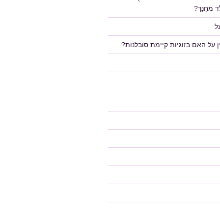
 מְחֻנָּךְ?
ל
על
האם בזוגיות קיימת סובלנות?