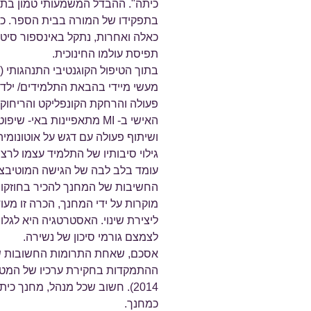
כיתה". ההבדל המשמעותי טמון בת
בתפקידו של המורה בבית הספר. כל
כאלה ואחרות, נתקל באינספור סיטו
תפיסת עולמו החינוכית.
מעשי מיידי בהבאת התלמידים/ ילד
פעולה והרחקת הקונפליקט והריחוק 
האישי ב- MI מתאפיינות באי
ושיתוף פעולה עם דגש על אוטונומי
גילוי סיבותיו של התלמיד עצמו לרצ
עומד בלב לבה של הגישה המוטיבציו
החשיבות של המחנך להכיר בחוזקות
מוקרות על ידי המחנך, הכרה זו מ
ליצירת שינוי. האסטרטגיה היא לגלו
לצמצם גורמי סיכון של נשירה.
2014). חשוב שכל מנהל, מחנך כי
כמחנך.