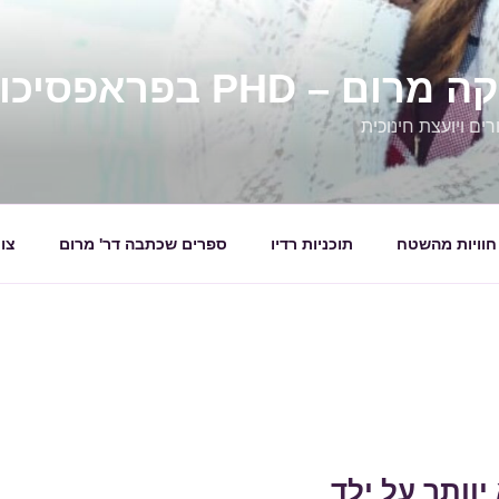
 – PHD בפראפסיכולגיה
ים ויועצת חינוכית
חוויות מהשטח
תוכניות רדיו
ספרים שכתבה דר' מרום
צו
יוותר על ילד