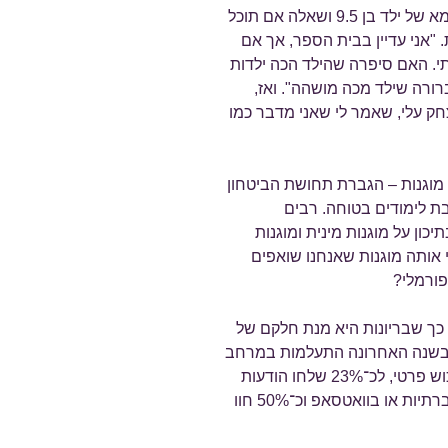
השעה הייתה 15:00 בצהרים. התקשרה אלי אמא של ילד בן 9.5 ושאלה אם תוכל
 "אני עדיין בבית הספר, אך אם
. האם סיפרה שהילד הכה ילדות
רורה שילד מכה מושהה". ואז,
צחק עלי, שאמר לי שאני מדבר כמו
וגנות – הגברת תחושת הביטחון
 לימודים בטוחה. רבים
כון על מוגנות מינית ומוגנות
אותה מוגנות שאנחנו שואפים
פורמלי?
כך שבריונות היא מנת חלקם של
. כ־41% מהילדים חוו בשנה האחרונה התעלמות במרחב
הפיזי, כ־23% הותקפו פיזית, לכ־23% הרסו רכוש פרטי, לכ־23% שלחו הודעות
פוגעניות, כ־30% הוצאו מקבוצה ברשתות החברתיות או בוואטסאפ וכ־50% חוו