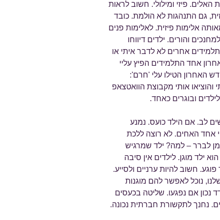
אלים. פיזי ומילולי. חשוב לראות
ת, גם התנהגות לא הולמת. כובד
תה אלימות פיזית. לאלימות פנים
חנכים והורים. ילדים דיווחו
למידים אחרים לא לדבר איתי או
רון אחד התלמידים הפיץ עליי
דש האחרון הטילו עלי 'חרם':
והוציאו אותי מקבוצת הוואטצאפ
ילדים ובוגרים כאחד.
ם לב. אם הילד כועס. נמנע
 אחד האחים. לא רוצה ללכת
מן לברר – למה? ילד שמרגיש
וא ילד מוגן. לילדים אין סיבה
פוגע. חשוב להיות ערניים ולסייע.
לנו, נוכל לאפשר להם מוגנות
 נכון אם נפגעו. שליטה בכעסים
ים. נחנך לתקשורת חברתית נכונה.