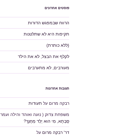
פוסטים אחרונים
הרווח שבמפגש הדורות
תקיפות היא לא שתלטנות
(ללא כותרת)
לקלף את הבצל, לא את הילד
מעורבים, לא מתערבים
תגובות אחרונות
רבקה מרום
על
תעודות
משפחת צדוק ( נועה ואוהד והילה ועמרי 
סָבְתָא, מִי הוּא יֶלֶד מְחֻנָּךְ?
דר' רבקה מרום
על