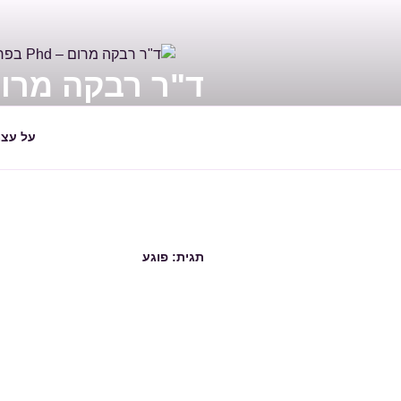
דילוג
לתוכן
ד"ר רבקה מרום – PHD בפראפס
מדריכה ומלווה הורים ויועצת חינוכי
על עצמ
תגית:
פוגע