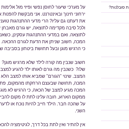
על מערכי שיעור לחוסן נפשי ופיזי מול אלימות 
ת סובלנות?
ירחוני חינוך ובאינטרנט. אני מבקשת להפנות
את דעתנו גם עליו? הרי מדעי ההתנהגות טוענ
ולכל סיבה מקדימה לתוצאה, יש גורם מאבחן
לתוצאה. ואם במדעי ההתנהגות עסקינן, כשאנח
המכה, חשוב שניתן את הדעת לגורם ההכאה. א
כי הרגיש מוגן ובעל תחושת ביטחון בסביבה ש
חשוב שנבין מה קורה לילד שלא מרגיש מוגן? 
שלו? כשנבין מה גורם לאותו ילד להגיע למצב ש
המצב. שינוי "הגורם" שמביא אותו למצב הלא נ
המכה, תחושה שבעצם הרחקתו מהמקום, פתרנו
המכה מגיע למצב של הכאה, כי הרגיש לא מוגן
ממקום הארוע, חובה עלינו לתת לו מקום להביע
על שהכה חבר. הילד חייב להיות נוכח או לד
השני.
אין להתיר ואין לתת בכל דרך, לגיטימציה להכ