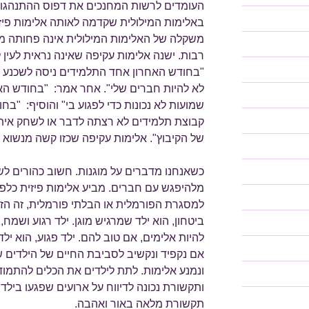
העומדים לרשות המחנכים את דפוס ההתנהגות ה
באלימות המילולית שקדמה לאותה אלימות פיזי
משקלה של האלימות המילולית אינה פחותה מאו
רבות. ישנה אלימות עקיפה שאינה נראית לעין למ
"בחודש האחרון אחד התלמידים ניסה לשכנע ת
לא להיות חברים שלי". אחר אמר: "בחודש האח
שמועות לא נכונות כדי לפגוע בי" והוסיף: "בחו
קבוצת תלמידים לא רצתה לדבר או לשחק איתי 
של הקיבוץ". אלימות עקיפה שכזו קשה מנשוא ל
כשאנחנו מדברים על מוגנות. חשוב כהורים לשי
מלהיפגש עם חברים. מביע אלימות פיזית כלפי
למסגרת הפורמלית או הבלתי פורמלית, זה הז
ביטחון, הוא ילד שמרגיש מוגן. ילד רגוע ושמח, ה
להיות אלימים, אם טוב להם. ילד פגוע, הוא ילד 
אם נקפיד ונקשיב לסביבת החיים של הילדים ש
ונמנע אלימות. לתת לילדים את הכלים להתמודד
ותקשורת נכונה לדיווח על ארועים שפגעו בילד
תקשורת מלאה באור ואהבה.