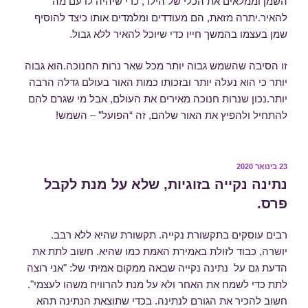
השמן וממלאים את הכלי של הילד, כדי שיהיה לו עם מה
להאיר.יתרה מזאת, הם מעודדים ומלמדים אותו כיצד להוסיף
שמן בעצמו בהמשך חייו כדי שיוכל להאיר ללא גבול.
זו הסיבה שהשמש גבוה יותר מכל שאר נרות החנוכה.הוא גבוה
יותר כי הוא נעלה יותר ובזכותו כמות האור בעולם גדלה הרבה
יותר.נכון שנרות חנוכה מאירים את העולם, אבל מי שגרם להם
להתחיל ולהפיץ את האור שלהם, זה “הפועל” – השמש!
23 בינואר 2020
פורסם
ב
נתינה נקייה בזוגיות, שלא על מנת לקבל
פרס.
רבים עוסקים בתקשורת נקייה. תקשורת שהיא ללא רבב.
יושרה, כבוד לזולת באמירת האמת כמו שהיא. חשוב לתת את
הדעת גם על נתינה נקייה שבאה ממקום אמיתי של: "אני רוצה
לתת כדי לשמח את האחר ולא על מנת להרוויח משהו לעצמי".
חשוב להכיר את הגורם לנתינה. בכדי שתוצאת הנתינה תהא