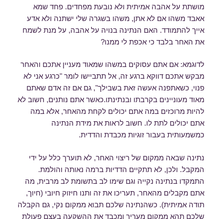
מושתת על אהבה אמיתית ולא נובעת מפחדים. פחד שמא
אאבד משהו אם לא אתן, משהו בשגרה שלי ישתנה ולא אדע
אייך להתמודד. האם הנתינה בנויה על אהבה, על מנת לשמח
את האחר בלבד כי אכפת לי ממנו?
לדוגמא: אם אתם עסוקים במשהו שמאוד מעניין אתכם והאחר
מבקש אתכם דווקא ברגע זה, אל תתביישו לומר "כרגע אני לא
פנוי, כשאתפנה אעשה זאת בשבילך", גם אם זה אדם שאתם
מאוד מעוניינים בקרבתו ובנתינתו.כאשר אתם נותנים, חשוב לא
להיות מרוכזים במה אתם יכולים לקחת מהאחר, אלא במה
אתם יכולים לתת לו. חשוב לראות את מידת הנתינה
כמשמעותית בעבור זוגיות מכבדת והדדית.
נתינה שבאה ממקום של ריצוי האחר, לא תוערך כלל על ידי
המקבל. ולכן, לא תתקיים הדדיות ברמה נאותה והולמת.
התמקדו בנתינה נקייה וגם שימו לב בתשומת לב מרבית, מה
אתם מקבלים מהאחר, תעריכו את זה ותנו חיזוק חיובי (חיוך,
תודה אמיתית). כשהנתינה שלכם תבוא ממקום נקי, גם הקבלה
שלכם תהא ממקום מעריך ומכבד את ההשקעה בעצם פעולת