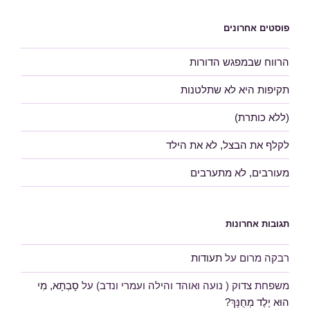
פוסטים אחרונים
הרווח שבמפגש הדורות
תקיפות היא לא שתלטנות
(ללא כותרת)
לקלף את הבצל, לא את הילד
מעורבים, לא מתערבים
תגובות אחרונות
רבקה מרום
על
תעודות
משפחת צדוק ( נועה ואוהד והילה ועמרי ונדב)
על
סָבְתָא, מִי
הוּא יֶלֶד מְחֻנָּךְ?