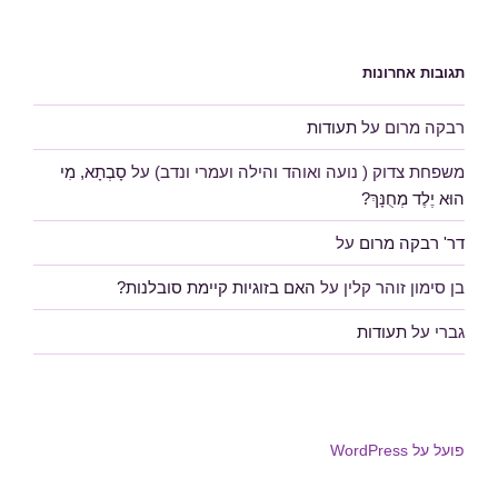
תגובות אחרונות
רבקה מרום
על
תעודות
משפחת צדוק ( נועה ואוהד והילה ועמרי ונדב)
על
סָבְתָא, מִי
הוּא יֶלֶד מְחֻנָּךְ?
דר' רבקה מרום
על
בן סימון זוהר קלין
על
האם בזוגיות קיימת סובלנות?
גברי
על
תעודות
פועל על WordPress