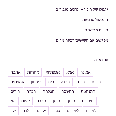
גלגולו של חינוך – ערכים מובילים
הרצאות/סדנאות
חוויות מהשטח
מפגשים עם קשישים/רבקה מרום
ענן תגיות
אמונה
אמא
אכפתיות
אחריות
אהבה
הורות
הורה
הבנה
בית
ביטחון
אמפתיה
התנהגות
הקשבה
הצלחה
הכלה
הורים
חינוכית
חינוך
חוסן
חברה
זוגיות
זוג
למידה
לימודים
כבוד
ילדים
ילדה
ילד