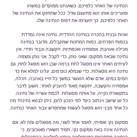
הנתינה של האחר כלפיכם. כשאנחנו ממוקדים במשהו
ומעריכים אותו הוא מתעצם וגדל. ככל שתחזקו את הנתינה של
האחר כלפיכם, כך תעצימו את דפוס הנתינה שלו.
זוגיות נבנית בהכרה בנתינה ההדדית. נתינה אינה נמדדת
בכמות הפרחים, כמות המתנות שמקבלים, מדובר בנתינה
מכילה ואוהבת. אמפתיה ואכפתיות. הקשבה וכבוד הדדי. אין
נתינה שבאה ממקום: שאני נותן, כדי לקבל. אני נותן ומצפה.
לעיתים האחר אינו מסוגל לתת ברמה שבן הזוג מסוגל לתת. גם
נתינה היא מסוגלות. כדי שנמלא כוס מים, עלינו למלא את כד
המים במים. אדם שלא הועשר במשך כל חייו באהבה, הכלה,
אמפתיה והקשבה, יתקשה מאוד להעניק לאחר. חשוב לדבר
בתקשורת נקייה, על אותה מסוגלות. לכמת עשייה של נתינה.
כל זוג שישב ויכתוב כיצד לפי הנכון להם, ניתן לבטא נתינה? מה
כל אחד מבני הזוג מסוגל לעשות שמתפרש עבור האחר כנתינה.
ממקום נקי ואמיתי, לאמר אחד לשני, מה מסוגלים ומה לא. אם
הנתינה אינה באה ממקום נקי, תמיד תשארו מאוכזבים, כי
הנתינה מתפרשת כמניפולציה וניסיון לשליטה בהתנהלות