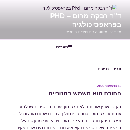
דילוג
לתוכן
ד"ר רבקה מרום – PHD
בפראפסיכולגיה
מדריכה ומלווה הורים ויועצת חינוכית
תפריט
תגית:
צניעות
16 בדצמבר 2020
פורסם
ב
ההורה הוא השמש בחנוכייה
הקשר שבין אור הנר לאור שבתוך אדם, החשיבות שבלהוקיר
את הטוב שבתוכי ולהפיק מתהליך עבודה שכזה מודעות לחוסן
נפשי וחיזוק הבטחונו העצמי, מוכר וידוע. אני מבקשת על
המשימה של השמש דווקא ולא הנר. יש המדמים את תפקידו