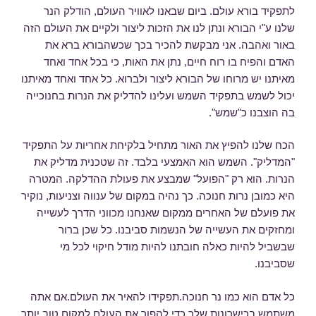
לתפקיד בורא עולם. ביום שבאנו לאוויר העולם, הודלק הנר
שלנו ע"י הבורא ונתן לנו את הזכות ליצור ולקיים את העולם הזה
באור ואהבה. אני מבקשת להכיר בכך שכשהבורא ברא את
האדם והפיח בו רוח חיים, נתן את האות, כי בכל אחד ואחד
מאיתנו יש מרוחו של הבורא ליצור ולברוא. כל אחד ואחד מאיתנו
יכול לשמש בתפקיד השמש ועלינו להדליק את הנרות בחנוכייה
בה הוצבנו כ"שמש".
הכח שלנו להפיץ את האור מתחיל בלקיחת אחריות על התפקיד
"המדליק". השמש הוא האמצעי בלבד. זה שטכנית מדליק את
הנרות. הוא רק "הפועל" שמבצע את פעולת ההדלקה. המטרה
היא כמובן נרות חנוכה. כך נהיה במקום של ענווה וצניעות, נוקיר
את פועלם של האחרים ממקום שאנחנו מכווני הדרך לעשייה
ומחזקים את העשייה של הנשמות סביבנו. כל שכן ברור
שבשביל להיות כאלה חובתנו להיות מודל חיקוי לכל מי
שסביבנו.
כל אדם הוא כמו נר חנוכה.תפקידו להאיר את העולם.אם אתה
משתמש בכישרונות שלך כדי להפוך את העולם למקום טוב יותר