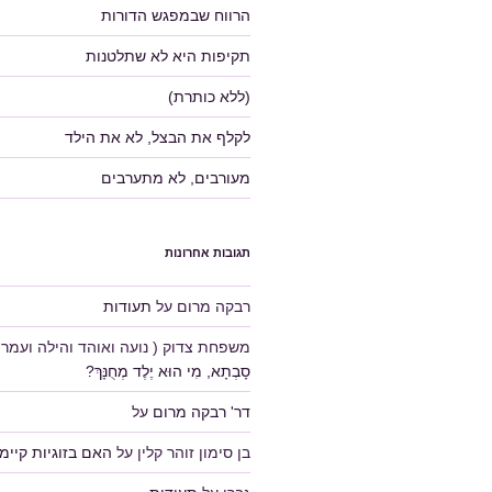
הרווח שבמפגש הדורות
תקיפות היא לא שתלטנות
(ללא כותרת)
לקלף את הבצל, לא את הילד
מעורבים, לא מתערבים
תגובות אחרונות
רבקה מרום
על
תעודות
משפחת צדוק ( נועה ואוהד והילה ועמרי 
סָבְתָא, מִי הוּא יֶלֶד מְחֻנָּךְ?
דר' רבקה מרום
על
בן סימון זוהר קלין
על
האם בזוגיות קיימ