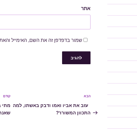
אתר
שמור בדפדפן זה את השם, האימייל והאת
ניווט
הבא
הפוסט
קודם
הפוס
הבא
הקוד
עזב את אביו ואמו ודבק באשתו, למה
מתי ב
התכוון המשורר?
שאנחנ