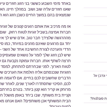
באחד מימי השבוע כששני בני הזוג חוזרים עי
שאנו חוזרים עליה שוב ושוב במהלך חיינו. הא
שנמצאים בהם במשך החיים כשבן הזוג הוא האיש
אז מה מרכיב את אותם רגעים קטנים של זוגיו
חברות אמיצה.בשביל זוגיות לטווח רחוק, שום
מההרגשה שלצידך חבר טוב. אדם שיש לך איתו
יחד גם מרגעים שאינם מהנים במיוחד, כמו סיד
הדדי והערכה לצורת החשיבה אחד של השני 
שיש לבן הזוג שלך לומר על נושאים שמעסיקים
תרצה לשתף אותו. חברות עמוקה נקבעת גם ע
לטווח הארוך. לפני שבחרתם להתחתן, למסד א
הזוגיות שנכנסתם אליה הולמת את הערכים של
ונדב)
על
הדברים שחשובים לכם בחיים. אם לדוגמה חו
לכם, הסיכוי שתסתדרו לאורך שנים, לאחר שהו
מרוחק או קריר הוא קטן ביותר. בטרם בחרתם 
וקניית בית משותף, שבו ביחד באופן מושכל ח
ת סובלנות?
הבית המשותף אכן משותפים? האם אנחנו מאמי
לחיים טובים?