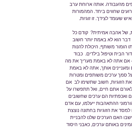
יפים מהעבודה. אותה ארוחת ערב
רועים שחווים ביחד. המהמורות
 שעומד לצידך. זו זוגיות.
ת, של אהבה אמיתית? קודם כל
 דבר הוא לא באמת יותר חשוב
 הומור משותף, היכולת להנות
ור הבית וטיפול בילדים. כבוד
– אם אתה לא באמת מעריך את מה
 ומעניינים אותך, אתה לא באמת
ל סמך ערכים משותפים ומטרות
ת הזוגיות, חשוב שתשימו לב אם
אורם אתם חיים, ואל תתפשרו על
ם ואכפתיות הם ערכים שחשובים
רמוני ההתאהבות ייעלמו, עם אדם
למסד את הזוגיות בחתונה נוצצת
ישבו האם הערכים שלנו להבניית
נים באותם ערכים, כאבני היסוד