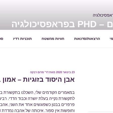
יכולגיה
ת
י
הרצאות/סדנאות
חוויות מהשטח
תוכניות רדיו
ספ
פורסם
23 בינואר 2020
מאת
דר' מרום רבקה
ב
אבן היסוד בזוגיות – אמון
במאמרים הקודמים שלי, השכלנו בתקשורת בין א
לתקשורת נקייה בעלת יושרה וכבוד הדדי. רבים
פרפרים בבטן כשפוגשים אחד את השני, אהבה
וחופשות אין ספור. איכותה של אהבה נמדדת