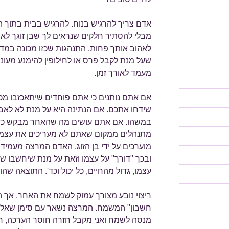
אדם צריך להרגיש בנוח. להרגיש בבית בתוך הז
מבלי להסתיר חלקים שנראים לך שבן זוגך לא יר
לאהוב אותך פחות. התנהגות שכזו מכונה במדעי 
שעל מנת לקבל פרס או לחילופין להימנע מעונש
מעמד לאורך זמן.
אם אתם נותנים כי אתם פוחדים שיתאכזבו מכם
שידחו אתכם. אם הנתינה היא על מנת לא לאבד
במשהו. אם אתם עושים מה שהאחר מבקש כדי 
מתנהלים ממקום שאתם לא מעריכים את עצמכ
מוערכים על ידי בן הזוג. האדם המרצה מעמיד 
ובכך "דורך" על עצמו וזאת על מנת שיחשבו שה
עצמו, גדול מהחיים, כל יכול וכד'. התוצאה שהו
ריצוי נובע מצורך עמוק לשמח את האחר, אך ה
חשבון" המשמח. המרצה נשאר עם סימן שאלה גדול
מנסה לשמח ואני מקבל חזרה חוסר הערכה, ח