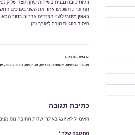
זוגיות טובה נבנית בשיחות שהן תוצר של קונפ
תתווכחו, תשכנעו אחד את השני בערכים החשוב
באופן מיטבי לשני הצדדים ארחיב בטור הבא. א
היסוד בזוגיות טובה לאורך זמן.
קטגוריות
הרצאות/סדנאות
תגיות
אהבה
,
אכפתיות
,
אמפתיה
,
הדדיות
,
זוג
,
זוגיות
,
חברות
,
כבוד
,
ער
כתיבת תגובה
האימייל לא יוצג באתר.
שדות החובה מסומנים
התגובה שלך
*