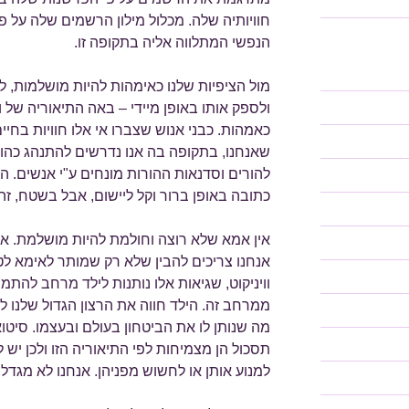
חוויותיה שלה. מכלול מילון הרשמים שלה על פ
הנפשי המתלווה אליה בתקופה זו.
מול הציפיות שלנו כאימהות להיות מושלמות, ל
ולספק אותו באופן מיידי – באה התיאוריה של וו
כאמהות. כבני אנוש שצברו אי אלו חוויות בחי
שאנחנו, בתקופה בה אנו נדרשים להתנהג כהו
להורים וסדנאות ההורות מונחים ע"י אנשים. הת
כתובה באופן ברור וקל ליישום, אבל בשטח, זה
אין אמא שלא רוצה וחולמת להיות מושלמת. אב
אנחנו צריכים להבין שלא רק שמותר לאימא לטע
וויניקוט, שגיאות אלו נותנות לילד מרחב להת
ממרחב זה. הילד חווה את הרצון הגדול שלנו לס
מה שנותן לו את הביטחון בעולם ובעצמו. סיט
תסכול הן מצמיחות לפי התיאוריה הזו ולכן יש
למנוע אותן או לחשוש מפניהן. אנחנו לא מגדלי