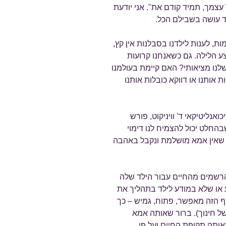
עצמך, תמיד קודם את". אני יודעת
ד עושה בשבילם הכל.
ת, לענות לילדנו בסבלנות אין קץ,
 הלילה. גם כשאנחנו קרועות
שלנו מציאותי? האם קיימת בעולמנו
ותנו או דווקא כובלות אותנו
נליטיקאי ד' וויניקוט, פורש
החלט יכול להצמיח לנו דימוי
דה שאין אמא מושלמת ונקבל באהבה
 הרשמים מהחיים עבור הילד שלה
 או שלא במודע לילד בתהליך את
וף הזה מאפשר, פתוח, גמיש – כך
של חינוך). ברור שאותה אמא
תה תקופת החיים ועל פי