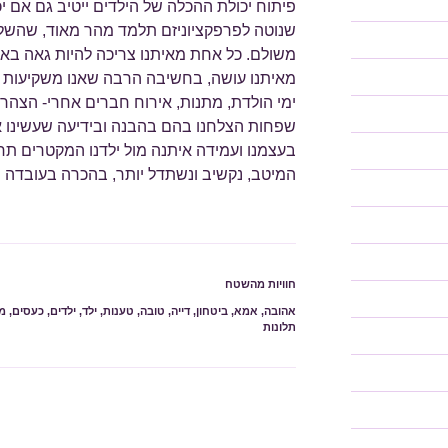
פיתוח יכולת ההכלה של הילדים ייטיב גם אם י
שנוטה לפרפקציוניזם תלמד מהר מאוד, שהשלמ
משולם. כל אחת מאיתנו צריכה להיות גאה ב
מאיתנו עושה, בחשיבה הרבה שאנו משקיעות מ
ימי הולדת, מתנות, אירוח חברים אחרי- הצהרי
שפחות הצלחנו בהם בהבנה ובידיעה שעשינו את 
בעצמנו ועמידה איתנה מול ילדנו המקטרים תח
המיטב, נקשיב ונשתדל יותר, בהכרה בעובדה 
קטגוריות
חוויות מהשטח
תגיות
אהובה
,
אמא
,
ביטחון
,
דייה
,
טובה
,
טענות
,
ילד
,
ילדים
,
כעסים
,
מו
תלונות