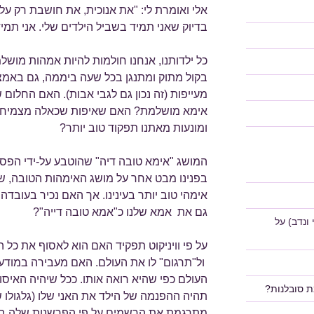
אלי ואומרת לי: "את אנוכית, את חושבת רק על 
בדיוק שאני תמיד בשביל הילדים שלי. אני תמי
כל ילדותנו, אנחנו חולמות להיות אמהות מושלמו
בקול מתוק ומתנגן בכל שעה ביממה, גם באמצע
מעייפות (זה נכון גם לגבי אבות). האם החלום 
אימא מושלמת? האם שאיפות שכאלה מצמיחות א
ומונעות מאתנו תפקוד טוב יותר?
המושג "אימא טובה דיה" שהוטבע על-ידי הפסיכוא
בפנינו מבט אחר על מושג האימהות הטובה, שב
אימהי טוב יותר בעינינו. אך האם נכיר בעוב
גם את אמא שלנו כ"אמא טובה דייה"?
ונדב)
על
על פי וויניקוט תפקיד האם הוא לאסוף את כל
ול"תרגום" לו את העולם. האם מעבירה במודע
העולם כפי שהיא רואה אותו. ככל שיהיה האיס
ת סובלנות?
תהיה ההפנמה של הילד את האני שלו (גלגולו 
מתרגמת את הרשמים על פי הפרשנות שלה באו