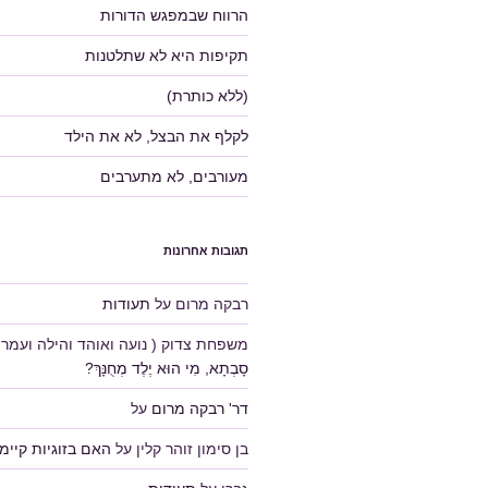
הרווח שבמפגש הדורות
תקיפות היא לא שתלטנות
(ללא כותרת)
לקלף את הבצל, לא את הילד
מעורבים, לא מתערבים
תגובות אחרונות
רבקה מרום
על
תעודות
משפחת צדוק ( נועה ואוהד והילה ועמרי 
סָבְתָא, מִי הוּא יֶלֶד מְחֻנָּךְ?
דר' רבקה מרום
על
בן סימון זוהר קלין
על
האם בזוגיות קיימ