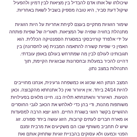
שיכולתו של אותו אדם להבדיל בין מציאות לבין דמיון ולהפעיל
שיקול דעת סביר, היא טובה מספיק בשביל לשאת באחריות.
שימור הזוגיות מתקיים בעצם לקיחת אחריות על היות הזוגיות
מתנהלת בחוויה שפויה של המציאות. תאוריה של שפיות פותחה
על ידי אלפרד קורזיבסקי במסגרת הסמנטיקה הכללית. הוא
האמין כי שפיות קשורה להתאמה המבנית (או לחסרונהּ) בין
תגובותינו לעולם לבין מה שמתרחש בעולם באופן עובדתי.
דהיינו להכיר במעלות ובחסרונות שבזוגיות הקיימת, תוך
התנהלות במצב נתון.
המצב הנתון הוא שכזוג או כמשפחה גרעינית, אנחנו מחוייבים
להיות 24/14 ביחד. אין איוורור ואין כל אתנחתא מהקבוצה. וכאן
הטעות. האיוורור והאתנחתא תלויה בנו. חיינו מלאים בפעילויות
משותפות מהנות, ודי בהן כדי לאלחש את הכאב לגבי החוסרים
הרגשיים בקשר הזוגי בשגרת החיים. הזוג יוצא הרבה למסעדות
או מארח חברים לעתים קרובות, הזוג עושה ביחד ספורט. זוג
שיש לו תחביב משותף שבו הם משקיעים את מרבית זמנם
הפנוי וכמעט ולא עסוקים בהבניית זוגיות שתחזק אותם ואת