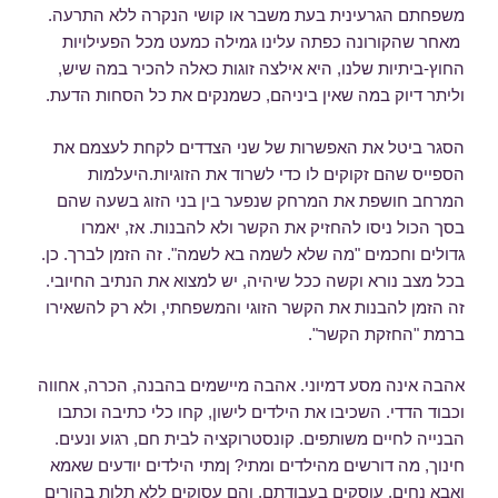
משפחתם הגרעינית בעת משבר או קושי הנקרה ללא התרעה.
מאחר שהקורונה כפתה עלינו גמילה כמעט מכל הפעילויות
החוץ-ביתיות שלנו, היא אילצה זוגות כאלה להכיר במה שיש,
וליתר דיוק במה שאין ביניהם, כשמנקים את כל הסחות הדעת.
הסגר ביטל את האפשרות של שני הצדדים לקחת לעצמם את
הספייס שהם זקוקים לו כדי לשרוד את הזוגיות.היעלמות
המרחב חושפת את המרחק שנפער בין בני הזוג בשעה שהם
בסך הכול ניסו להחזיק את הקשר ולא להבנות. אז, יאמרו
גדולים וחכמים "מה שלא לשמה בא לשמה". זה הזמן לברך. כן.
בכל מצב נורא וקשה ככל שיהיה, יש למצוא את הנתיב החיובי.
זה הזמן להבנות את הקשר הזוגי והמשפחתי, ולא רק להשאירו
ברמת "החזקת הקשר".
אהבה אינה מסע דמיוני. אהבה מיישמים בהבנה, הכרה, אחווה
וכבוד הדדי. השכיבו את הילדים לישון, קחו כלי כתיבה וכתבו
הבנייה לחיים משותפים. קונסטרוקציה לבית חם, רגוע ונעים.
חינוך, מה דורשים מהילדים ומתי? ןמתי הילדים יודעים שאמא
ואבא נחים, עוסקים בעבודתם, והם עסוקים ללא תלות בהורים