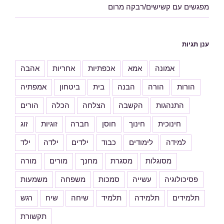
מפגשים עם קשישים/רבקה מרום
ענן תגיות
אמונה
אמא
אכפתיות
אחריות
אהבה
הורות
הורה
הבנה
בית
ביטחון
אמפתיה
התנהגות
הקשבה
הצלחה
הכלה
הורים
חינוכית
חינוך
חוסן
חברה
זוגיות
זוג
למידה
לימודים
כבוד
ילדים
ילדה
ילד
מסוגלות
מסגרת
מחנך
מורים
מורה
פסיכולוגיה
עשייה
סמכות
משפחה
משמעות
תלמידים
תלמידה
תלמיד
שיחה
שיח
רגש
תקשורת