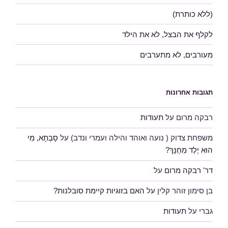
(ללא כותרת)
לקלף את הבצל, לא את הילד
מעורבים, לא מתערבים
תגובות אחרונות
רבקה מרום
על
תעודות
משפחת צדוק ( נועה ואוהד והילה ועמרי ונדב)
על
סָבְתָא, מִי
הוּא יֶלֶד מְחֻנָּךְ?
דר' רבקה מרום
על
בן סימון זוהר קלין
על
האם בזוגיות קיימת סובלנות?
גברי
על
תעודות