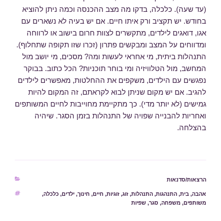
(עד שעה). כלכלה, בדקו מה מצב ההכנסה וכמה ניתן להוציא
בחודש. יש תקציב ורק איתו חיים. אם יש בעיה לא נשארים עם
אגו, דואגים לילדים, מתקשרים לצוות חרום בישוב או לרווחה
ומדווחים על המצב ומבקשים פתרון (זכרו שזו תקופה שתחלוף).
התנהלות ביתית, מי אחראי לעשות ומה? מסכים, מי יושב מול
המחשב, מול הטלוויזיה ומי בוחר תוכניות? הכל כתוב. בבוקר
נפגשים עם הילדים, משקפים את ההחלטות, מאפשרים לילדים
להגיב. אם יש מקום שניתן לבוא לקראתם, זה המקום להיות
גמישים (לא יותר מדי). כך מתקיימת מחוייבות לחיים המשותפים
ואחריות להבנייה שפויה של התנהלות בזמן הסגר. שיהיה
בהצלחה.
קטגוריות
הרצאות/סדנאות
תגיות
אהבה
,
בית
,
התנהגות
,
התנהלות
,
זוג
,
זוגיות
,
חיים
,
חינוך
,
ילדים
,
כלכלה
,
משותפים
,
משפחה
,
סגר
,
שפיות