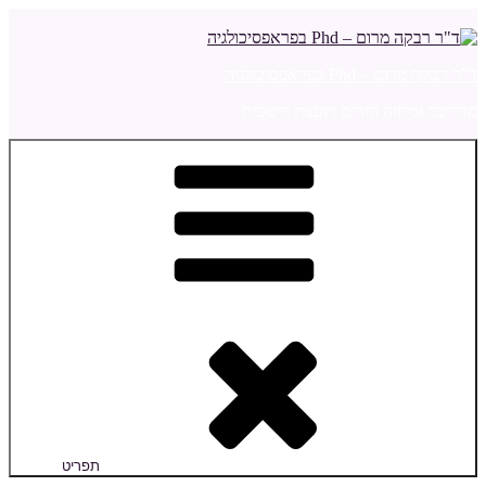
דילוג
לתוכן
ד"ר רבקה מרום – Phd בפראפסיכולגיה
מדריכה ומלווה הורים ויועצת חינוכית
תפריט