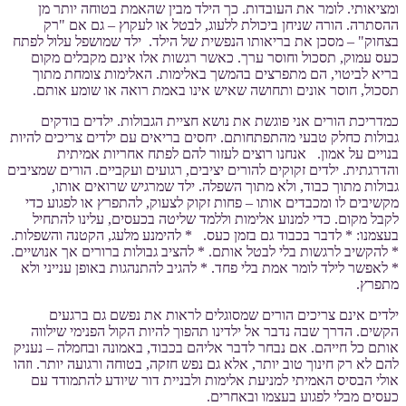
ומציאותי. לומר את העובדות. כך הילד מבין שהאמת בטוחה יותר מן
ההסתרה. הורה שניחן ביכולת ללעוג, לבטל או לעקוץ – גם אם "רק
בצחוק" – מסכן את בריאותו הנפשית של הילד. ילד שמושפל עלול לפתח
כעס עמוק, תסכול וחוסר ערך. כאשר רגשות אלו אינם מקבלים מקום
בריא לביטוי, הם מתפרצים בהמשך באלימות. האלימות צומחת מתוך
תסכול, חוסר אונים ותחושה שאיש אינו באמת רואה או שומע אותם.
כמדריכת הורים אני פוגשת את נושא חציית הגבולות. ילדים בודקים
גבולות כחלק טבעי מהתפתחותם. יחסים בריאים עם ילדים צריכים להיות
בנויים על אמון. אנחנו רוצים לעזור להם לפתח אחריות אמיתית
והדרגתית. ילדים זקוקים להורים יציבים, רגועים ועקביים. הורים שמציבים
גבולות מתוך כבוד, ולא מתוך השפלה. ילד שמרגיש שרואים אותו,
מקשיבים לו ומכבדים אותו – פחות זקוק לצעוק, להתפרץ או לפגוע כדי
לקבל מקום. כדי למנוע אלימות וללמד שליטה בכעסים, עלינו להתחיל
בעצמנו: * לדבר בכבוד גם בזמן כעס. * להימנע מלעג, הקטנה והשפלות.
* להקשיב לרגשות בלי לבטל אותם. * להציב גבולות ברורים אך אנושיים.
* לאפשר לילד לומר אמת בלי פחד. * להגיב להתנהגות באופן ענייני ולא
מתפרץ.
ילדים אינם צריכים הורים שמסוגלים לראות את נפשם גם ברגעים
הקשים. הדרך שבה נדבר אל ילדינו תהפוך להיות הקול הפנימי שילווה
אותם כל חייהם. אם נבחר לדבר אליהם בכבוד, באמונה ובחמלה – נעניק
להם לא רק חינוך טוב יותר, אלא גם נפש חזקה, בטוחה ורגועה יותר. וזהו
אולי הבסיס האמיתי למניעת אלימות ולבניית דור שיודע להתמודד עם
כעסים מבלי לפגוע בעצמו ובאחרים.