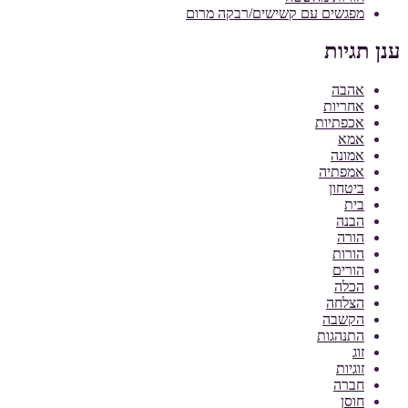
מפגשים עם קשישים/רבקה מרום
ענן תגיות
אהבה
אחריות
אכפתיות
אמא
אמונה
אמפתיה
ביטחון
בית
הבנה
הורה
הורות
הורים
הכלה
הצלחה
הקשבה
התנהגות
זוג
זוגיות
חברה
חוסן