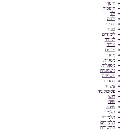
חינוך
חינוכית
ילד
ילדה
ילדים
כבוד
לימודים
למידה
מורה
מורים
מחנך
מסגרת
מסוגלות
משמעות
משפחה
סמכות
עשייה
פסיכולוגיה
רגש
שיח
שיחה
תלמיד
תלמידה
תלמידים
תקשורת