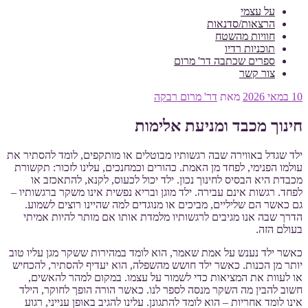
על עצמי
הרצאות/סדנאות
חוויות מהשטח
תוכניות רדיו
ספרים שכתבה דר' מרום
צור קשר
פורסם
10 במאי 2026
מאת
דר' מרום רבקה
ב
חינוך מכבד ומניעת אלימות
ילד שגדל באווירה שבה רגשותיו מבוטלים או מותקפים, לומד להסתיר את
עולמו הפנימי, לפחד מן האמת. כהורים וכמחנכים, עלינו לזכור: תקשורת
מכבדת היא הבסיס לחינוך נכון. ילד יכול לכעוס, לקנא, להתאכזב או
לפחד. רגשות אינם עבירה. ילד מוגן ובריא נפשית אינו משקר ברגשותיו –
גם כאשר הם שליליים, מביכים או מנוגדים למה שהיינו רוצים לשמוע.
הדרך שבה אנו מגיבים לרגשותיו מלמדת אותו אם מותר להיות אמיתי
בעולם הזה.
כאשר ילד נענש על אמת שאמר, הוא לומד במהירות ששקר מגן עליו טוב
יותר מן הכנות. כאשר ילד חושש מהשפלה, הוא יעדיף להסתיר, להכחיש
או לעוות את המציאות כדי לשמור על עצמו. במקום למהר להאשים,
חשוב להבין מה השקר מנסה לספר לנו. כאשר הורה הופך לחוקר, הילד
אינו לומד אחריות – הוא לומד להתגונן. עלינו להגיב באופן ענייני, רגוע