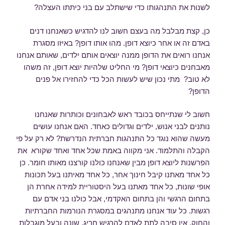
לשנות את התנהגותו כדי שישתלב עם בני כיתתו העצלה?
כן, קצת מבלבל מה בעצם חשוב לנו להדגיש כשאנחנו דנים
באדם זה או אחר כיוצא דופן. מהו אותו דופן? באיזו מסגרת
אנחנו רואים את הדופן ממנה יוצאים אותם ילדים, שאותם אנחנו
מאבחנים כיוצאי דופן? מי החליט שלהיות יוצא דופן, זה משהו
לא טוב? מתי נכון שיש לעשות הכל כדי להחזירו אל פנים
הדופן?
חשוב לי שנתייחס בכובד ראש לאבחונים וכותרות שאנחנו
נותנים לבני אנוש, ילדים וגדולים כאחד. האם אנחנו עושים
מעשה שהוא נוגד כל התנהגות חברתית הנדרשת? לא רק על פי
הקבלה והתלמוד. אני מקווה באמת שכל אחד ואחד שקורא את
הפרשנות ליוצא דופן מבין שאנחנו כולנו קורצנו מאותו חומר. כן
כל אחד מאתנו קיבל חינוך אחר, כל אחד מאיתנו בעל תכונות
אופי שונות, כל אחד מאתנו בעל היסטוריית למידה אחרת הן
בתחום הרגשי והן בתחום האקדמי, אבל כולנו בני אדם עם
רגשות. כל עוד אנחנו מתנהגים במסגרת הנורמות החברתיות
והחוק, אין סיבה לתת לאדם להרגיש חריג, שונה ובעל מוגבלות