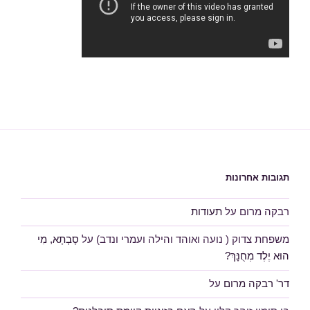
תגובות אחרונות
רבקה מרום
על
תעודות
משפחת צדוק ( נועה ואוהד והילה ועמרי ונדב)
על
סָבְתָא, מִי
הוּא יֶלֶד מְחֻנָּךְ?
דר' רבקה מרום
על