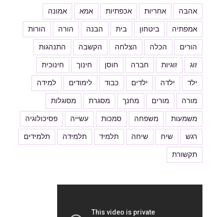
אהבה
אחריות
אכפתיות
אמא
אמונה
אמפתיה
ביטחון
בית
הבנה
הורה
הורות
הורים
הכלה
הצלחה
הקשבה
התנהגות
זוג
זוגיות
חברה
חוסן
חינוך
חינוכית
ילד
ילדה
ילדים
כבוד
לימודים
למידה
מורה
מורים
מחנך
מסגרת
מסוגלות
משמעות
משפחה
סמכות
עשייה
פסיכולוגיה
רגש
שיח
שיחה
תלמיד
תלמידה
תלמידים
תקשורת