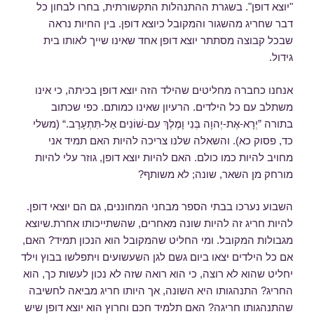
"יוצא דופן". בשגרת ההתנהלות התקשורתית, בחרו לבחון כל
דבר שחריג מהשגור והמקובל כיוצא דופן. בין החיות נראה
שבכל קבוצה מסתתר יוצא דופן אחד שאינו שייך לאותו בית
גידול.
אנחנו כחברה מחליטים שהילד הזה יוצא דופן בכיתה, כי אינו
משתלב עם כל הילדים. הרעיון שאינו כמותם. כפי שכתוב
בתורה ”יְרָא-אֶת-יְהוָה בְּנִי וָמֶלֶךְ עִם-שׁוֹנִים אַל-תִּתְעָרָב.“ (משלי
כד, פסוק כא). והשאלה שלנו צריכה להיות האם תמיד אני
מחויב להיות כמו כולם. האם להיות יוצא דופן, גוזר עלי להיות
מורחק מן השאר, שונה; לא משותף?
השבוע נערכו בבתי הספר מבחני המחוננים, גם הם יוצאי דופן.
להיות חריג זה להיות שונה מאחרים, שהשתייכותו אחרת.שיוצא
מגבולות המקובל. ומי החליט שהמקובל הוא הנכון תמיד? האם,
אם כל הילדים יצאו ביום גשם לגן השעשועים ויתפלשו בבוץ וילד
יחליט שהוא לא רוצה, כי הוא רואה שזה לא נכון לעשות כך, הוא
החריג? התנהגותו היא השונה, אך היותו חריג מביאה לחשיבה
שהתנהגותו חריגה? האם תלמיד חכם וחרוץ הוא יוצא דופן שיש