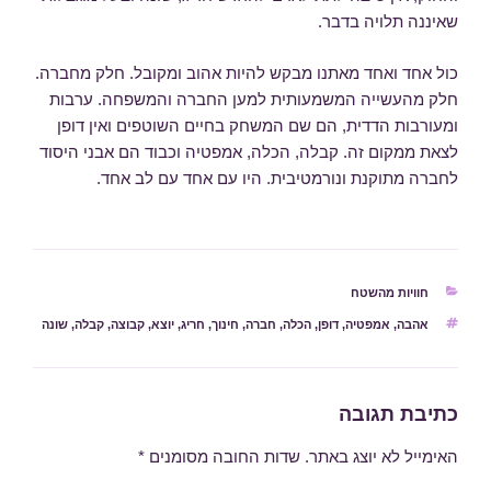
שאיננה תלויה בדבר.
כול אחד ואחד מאתנו מבקש להיות אהוב ומקובל. חלק מחברה.
חלק מהעשייה המשמעותית למען החברה והמשפחה. ערבות
ומעורבות הדדית, הם שם המשחק בחיים השוטפים ואין דופן
לצאת ממקום זה. קבלה, הכלה, אמפטיה וכבוד הם אבני היסוד
לחברה מתוקנת ונורמטיבית. היו עם אחד עם לב אחד.
קטגוריות
חוויות מהשטח
תגיות
אהבה
,
אמפטיה
,
דופן
,
הכלה
,
חברה
,
חינוך
,
חריג
,
יוצא
,
קבוצה
,
קבלה
,
שונה
כתיבת תגובה
האימייל לא יוצג באתר.
שדות החובה מסומנים
*