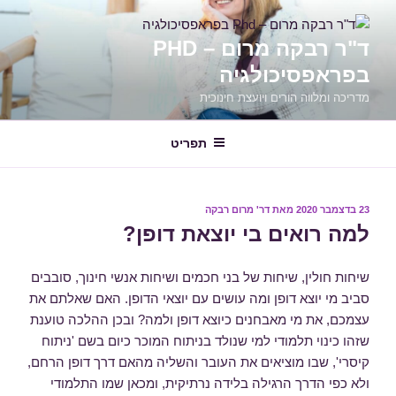
ילוג
תוכן
ד"ר רבקה מרום – PHD
בפראפסיכולגיה
מדריכה ומלווה הורים ויועצת חינוכית
תפריט
פורסם
23 בדצמבר 2020
מאת
דר' מרום רבקה
ב
למה רואים בי יוצאת דופן?
שיחות חולין, שיחות של בני חכמים ושיחות אנשי חינוך, סובבים
סביב מי יוצא דופן ומה עושים עם יוצאי הדופן. האם שאלתם את
עצמכם, את מי מאבחנים כיוצא דופן ולמה? ובכן ההלכה טוענת
שזהו כינוי תלמודי למי שנולד בניתוח המוכר כיום בשם 'ניתוח
קיסרי', שבו מוציאים את העובר והשליה מהאם דרך דופן הרחם,
ולא כפי הדרך הרגילה בלידה נרתיקית, ומכאן שמו התלמודי