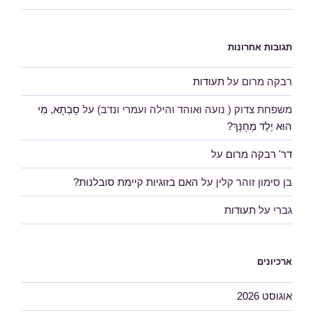
תגובות אחרונות
רבקה מרום
על
תעודות
משפחת צדוק ( נועה ואוהד והילה ועמרי ונדב)
על
סָבְתָא, מִי
הוּא יֶלֶד מְחֻנָּךְ?
דר' רבקה מרום
על
בן סימון זוהר קלין
על
האם בזוגיות קיימת סובלנות?
גברי
על
תעודות
ארכיונים
אוגוסט 2026