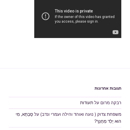
תגובות אחרונות
רבקה מרום
על
תעודות
משפחת צדוק ( נועה ואוהד והילה ועמרי ונדב)
על
סָבְתָא, מִי
הוּא יֶלֶד מְחֻנָּךְ?