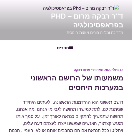
דילוג
לתוכן
ד"ר רבקה מרום – PHD
בפראפסיכולגיה
מדריכה ומלווה הורים ויועצת חינוכית
תפריט
12 ביולי 2020
פורסם
מאת
דר' מרום רבקה
ב
משמעותו של הרושם הראשוני
במערכות היחסים
רושם ראשוני הוא ההזדמנות הראשונה, ולעיתים היחידה
שניתנת לנו, לתת למישהו תחושה לגבי מי אנחנו ומה אנחנו,
תחושה שתמשיך להתקיים כנראה לאורך זמן. על סמך אותו
מפגש קצרצר, האנשים שפגשנו ייצרו לעצמם דעה עלינו,
ויחליטו ככל הנראה אם הם מחבבים אותנו או לא. העניין, הכנות