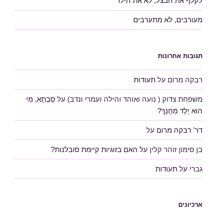
לקלף את הבצל, לא את הילד
מעורבים, לא מתערבים
תגובות אחרונות
רבקה מרום
על
תעודות
משפחת צדוק ( נועה ואוהד והילה ועמרי ונדב)
על
סָבְתָא, מִי
הוּא יֶלֶד מְחֻנָּךְ?
דר' רבקה מרום
על
בן סימון זוהר קלין
על
האם בזוגיות קיימת סובלנות?
גברי
על
תעודות
ארכיונים