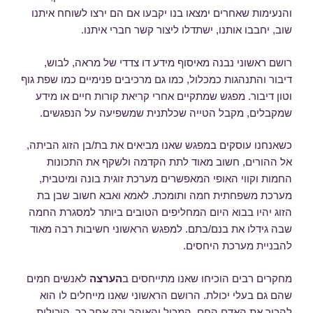
והנעימות שאחרים ימצאו בנו יקבעו אם הם ירצו לשוחח איתנו
שוב, יחבבו אותנו, ישתדלו ליצור קשר חברי איתנו.
רושם ראשוני נבנה מאיסוף מידע דו צדדי של מראה, לבוש,
דיבור והתנהגות כמכלול, כמו גם מרכיבים פנימיים כמו שפת גוף
וטון דיבור. מפגש שמתקיים אחרי קריאת קורות חיים או מידע
שמקבלים, מקבל הטייה שכלתנית שמשפיעה על הנפגשים.
כשאנחנו עוסקים במפגש שאנו מביאים את בת/בן הזוג הביתה,
אל ההורים, חשוב מאוד לתת הקדמה ולשקף את התכונות
החמות וקווי האופי המאפשרים מערכת זוגית בונה ומיטבית,
מערכת משפחתית חמה ותומכת. לאמא ואבא חשוב שבן בת
הזוג יהיו בבוא היום המחליפים הטובים ביותר למסגרת החמה
שבה גידלו את בנם/בתם. למפגש הראשוני חשיבות רבה מאוד
להבניית מערכת היחסים.
מחקרים רבים הוכיחו שאנו מתייחסים ב
הערצה
לאנשים חמים
שהם גם בעלי יכולת. הרושם הראשוני שאנו מייחלים לו הוא
להכיר את האדם החם, המכיל והאוהב ורק אחר כך, היכולות,