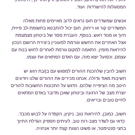
המסוגלות להישרדות ועוד.
אנשים שמשדרים חום נראים לרוב מאיימים פחות מאלה
המשדרים קור או ריחוק. חום יכול להתבטא בתשומת-לב פיזית,
חיוך או מנוד ראש. בנוסף, העברת מסר של ביטחון מצמצמת
אצל האחרים את החשש וגורמת למעוניין ביצירת הרושם הנכון
להיראות מזמין. התאמה למקום גורמת לאחרים לחוש בנוח עם
עצמם, וכפועל יוצא מזה, עם האדם המתאים את עצמו.
חשוב להבין שלהכנת ההורים למפגש עם בן/בת הזוג יש
חשיבות מאוד גדולה. אנחנו מכירים את ההורים שלנו ויודעים
היטב מה הציפייה שלהם. הדגש על התכונות החשובות להורים
יוצרת מצב של הרגעה וביטחון שאכן מדובר באדם המתאים
לחיים טובים ובריאים.
חשוב, כמובן, להיראות טוב. ניקיון, הקפדה על לבוש מכבד.
כדאי גם לשדר מצב-רוח טוב. לעיתים תספיק הגדלת החיוך
בחצי סנטימטר, או פשוט הצגת קצת יותר אנרגיה.