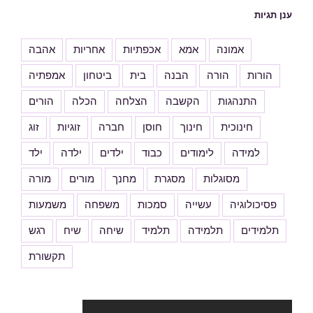
ענן תגיות
אמונה
אמא
אכפתיות
אחריות
אהבה
הורות
הורה
הבנה
בית
ביטחון
אמפתיה
התנהגות
הקשבה
הצלחה
הכלה
הורים
חינוכית
חינוך
חוסן
חברה
זוגיות
זוג
למידה
לימודים
כבוד
ילדים
ילדה
ילד
מסוגלות
מסגרת
מחנך
מורים
מורה
פסיכולוגיה
עשייה
סמכות
משפחה
משמעות
תלמידים
תלמידה
תלמיד
שיחה
שיח
רגש
תקשורת