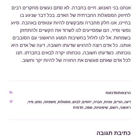
אנחנו בני האנוש, חיים בחברה. לא סתם נעשים מחקרים רבים
לחיזוק המסוגלות החברתית של האדם. בכל דבר שניגע בו
בחיינו, אנו חלק מחברה ומבקשים להיות עטופים באהבה. סיוע
נפשי ופיזי, הם שמסייעים לנו לשרוד את הקשיים ולהתחזק
בשמחות. אל לנו לזלזל בחשיבות המגע הראשוני עם הסובבים
אותנו. כל אדם רוצה להרגיש שדעתו חשובה, דעה של אדם היא
נוכחותו. כשדעתו חשובה, נוכחותו יקרה לבאים בחברתו. תנו
לכל אדם שאתם פוגשים את החוויה של להיות יקר וחשוב.
קטגוריות
הרצאות/סדנאות
דעה
,
תגיות
הורים
,
זוגיות
,
חברה
,
יחסים
,
לבוש
,
מסוגלות
,
משפחה
,
נפש
,
פיזי
,
ראשוני
,
רושם
,
שיפוטיות
,
שפה
,
תדמית
כתיבת תגובה