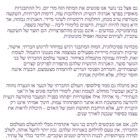
גם אצל בני נוער אנו פוגשים את המתח הזה מדי יום. גיל ההתבגרות
מאופיין בפרצי אנרגיה רגשית: התלהבות עזה, דרמות חברתיות, השקעה
מטורפת ערב מבחן, החלטות דרמטיות לשינוי מיידי. האנרגיה גבוהה, אך
היא נוטה להיות רגעית. הישגים בלימודי ליבה – שליטה בשפה,
במתמטיקה, במדעים – אינם נבנים מהתפרצויות. הם תוצר של השקעה
עקבית, לעיתים שקטה ואפילו מונוטונית.
מבחינה פסיכולוגית, המוח המתבגר רגיש במיוחד לריגוש חברתי. אישור,
שייכות ותגובות מיידיות מפעילים בעוצמה את מנגנוני התגמול. לעומת
זאת, למידה עמוקה מתגמלת באיחור. כאשר עולמם החברתי של בני
הנוער סוער, האנרגיה הרגשית שלהם מתפזרת לפרקים קצרים
ועוצמתיים, והמרחב הפנימי הנדרש להתמדה מצטמצם. הבעיה איננה
חוסר יכולת, אלא חלוקת אנרגיה.
כאן מתגלה גם ממד פילוסופי. העולם החברתי של הנער או הנערה נחווה
כ"כאן ועכשיו" מוחלט. לעומת זאת, לימודי הליבה פונים אל ה"אני
העתידי": מי אהיה? אילו אפשרויות ייפתחו בפניי? המעבר מתודעה רגעית
לתודעה מתמשכת הוא אתגר התפתחותי עמוק. חינוך אמיתי איננו רק
הקניית ידע, אלא הרחבת תחושת הזמן של האדם – היכולת לראות את
עצמו כסיפור שנבנה לאורך שנים.
לכן, אם אנו מבקשים לקדם בני נוער אקדמית מבלי להתעלם מעולמם
החברתי, אין טעם להילחם באנרגיה שלהם. נכון יותר לתעל אותה, לשלב
למידה בשיתופיות, לבנות הרגלים קטנים ועקביים, ולדבר בגלוי על עתיד,