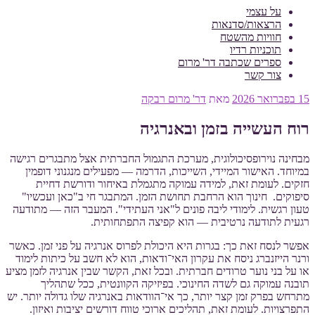
על עצמי
הרצאות/סדנאות
חוויות מהשטח
תוכניות רדיו
ספרים שכתבה דר' מרום
צור קשר
פורסם
15 בפברואר 2026
מאת
דר' מרום רבקה
ב
רוח העשייה בזמן ובאנרגיה
מבחינה נוירופסיכולוגית, מערכת התגמול החברתית אצל מתבגרים רגישה
במיוחד. האישור המיידי, השייכות, הדרמה — מפעילים מנגנוני דופמין
חזקים. לעומת זאת, למידה עמוקה מתגמלת באיחור ודורשת דחיית
סיפוקים. חינוך הוא הרחבת תחושת הזמן. המתבגר חי ב"כאן ועכשיו"
טעון רגשית. לימודי ליבה פונים ל"אני העתידי". המעבר הזה — מתודעה
רגעית לתודעה נרטיבית — הוא קפיצה התפתחותית.
אפשר לנסח זאת כך: בגרות היא היכולת לפרוס אנרגיה על פני זמן. כאשר
ורנר הייזנברג ניסח את עקרון האי־ודאות, הוא לא חשב על כיתות לימוד
או על בני נוער טרודים חברתית. ובכל זאת, הקשר שבין אנרגיה לזמן מציע
תובנה עמוקה גם לשדה החינוכי. בפיזיקה הקוונטית, ככל שתהליך
מתרחש בפרק זמן קצר יותר, כך אי־הוודאות באנרגיה שלו גדולה יותר. יש
התפרצויות. לעומת זאת, תהליכים ארוכי טווח דורשים יציבות ואיזון.