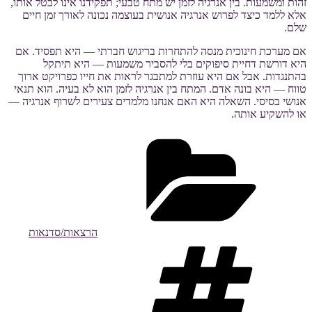
זהות ומשמעות. בין אנרגיה לזמן יש מתח טבעי; תפקידנו אינו לבטל אותו,
אלא ללמד כיצד לפרוש אנרגיה אנושית בעוצמה נכונה לאורך זמן חיים
שלם.
אם מערכת חינוכית מנסה להתחרות בריגוש חברתי — היא תפסיד. אם
היא דורשת דחיית סיפוקים בלי להסביר משמעות — היא תיתקל
בהתנגדות. אבל אם היא עוזרת למתבגר לראות את חייו כפרויקט ארוך
טווח — היא בונה אדם. המתח בין אנרגיה לזמן הוא לא בעיה. הוא תנאי
אנושי בסיסי. השאלה היא האם אנחנו מלמדים צעירים לשרוף אנרגיה —
או להשקיע אותה.
קטגוריות
הרצאות/סדנאות
תגיות