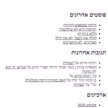
פוסטים אחרונים
הרווח שבמפגש הדורות
תקיפות היא לא שתלטנות
(ללא כותרת)
לקלף את הבצל, לא את הילד
מעורבים, לא מתערבים
תגובות אחרונות
רבקה מרום
על
תעודות
משפחת צדוק ( נועה ואוהד והילה ועמרי ונדב)
על
סָבְתָא, מִי הוּא
יֶלֶד מְחֻנָּךְ?
דר' רבקה מרום
על
בן סימון זוהר קלין
על
האם בזוגיות קיימת סובלנות?
גברי
על
תעודות
ארכיונים
אוגוסט 2026