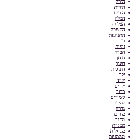
הורה
הורות
הורים
הכלה
הצלחה
הקשבה
התנהגות
זוג
זוגיות
חברה
חוסן
חינוך
חינוכית
ילד
ילדה
ילדים
כבוד
לימודים
למידה
מורה
מורים
מחנך
מסגרת
מסוגלות
משמעות