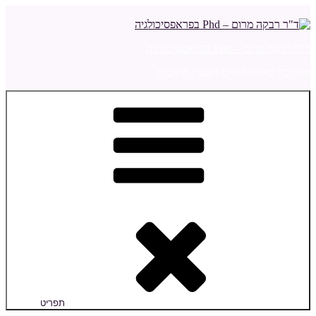
דילוג
לתוכן
ד"ר רבקה מרום – Phd בפראפסיכולגיה
מדריכה ומלווה הורים ויועצת חינוכית
תפריט